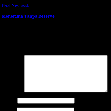
Next
Next post:
Menerima Tanpa Reserve
Leave a Reply
Your email address will not be published.
Required field
Comment
*
Name
*
Email
*