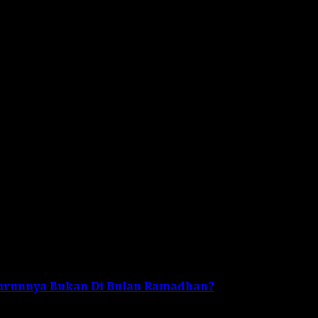
ang tuanya diajarkan untuk mengolah sampah Organik di 
a, kegiatan ini diharapkan dapat meningkatkan kesadara
akin sadar akan pentingnya pengelolaan sampah Organik 
alam mendukung pengelolaan sampah yang bijak dan berkel
Turunnya Bukan Di Bulan Ramadhan?