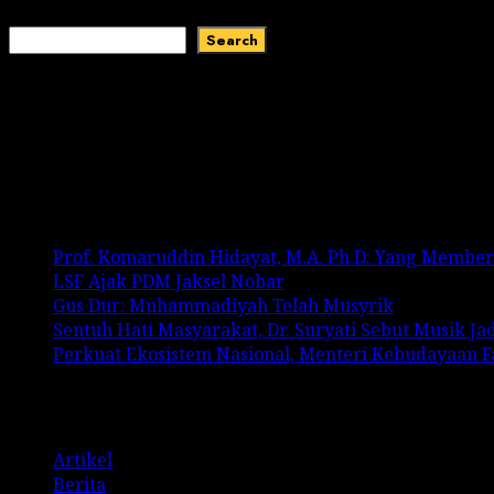
Search
Search
Recent Comments
No comments to show.
Recent Posts
Prof. Komaruddin Hidayat, M.A. Ph.D: Yang Membe
LSF Ajak PDM Jaksel Nobar
Gus Dur: Muhammadiyah Telah Musyrik
Sentuh Hati Masyarakat, Dr. Suryati Sebut Musik J
Perkuat Ekosistem Nasional, Menteri Kebudayaan 
Categories
Artikel
Berita