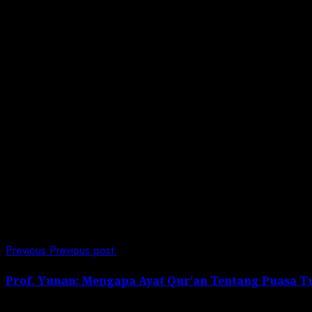
“Program ini sangat Positif karena para murid dan Or
lingkungan yang lebih bersih dan sehat,” kata Dra Lince.
Relawan LDP Kemensos RI, M. sofyan, menambahkan bahw
mengelola sampah Organik.
“Dengan adanya kegiatan ini, para Siswa dan siswi sem
tuturnya.
“Kegiatan ini juga menjadi salah satu langkah nyata d
(Red)
Post Views:
240
Continue Reading
Previous
Previous post:
Prof. Yunan: Mengapa Ayat Qur’an Tentang Puasa 