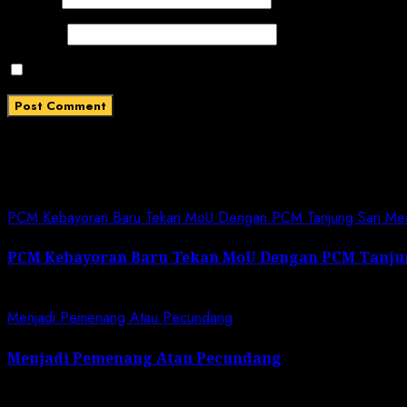
Website
Save my name, email, and website in this browser for
Related News
PCM Kebayoran Baru Tekan MoU Dengan PCM Tanjung Sari Me
PCM Kebayoran Baru Tekan MoU Dengan PCM Tanju
April 27, 2025
Menjadi Pemenang Atau Pecundang
Menjadi Pemenang Atau Pecundang
April 25, 2025