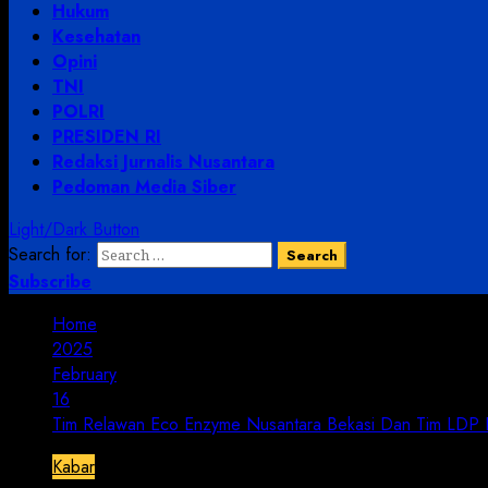
Hukum
Kesehatan
Opini
TNI
POLRI
PRESIDEN RI
Redaksi Jurnalis Nusantara
Pedoman Media Siber
Light/Dark Button
Search for:
Subscribe
Home
2025
February
16
Tim Relawan Eco Enzyme Nusantara Bekasi Dan Tim LDP K
Kabar