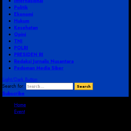
Internasional
Politik
Ekonomi
Hukum
Kesehatan
Opini
TNI
POLRI
PRESIDEN RI
Redaksi Jurnalis Nusantara
Pedoman Media Siber
Light/Dark Button
Search for:
Subscribe
Home
Event
Event