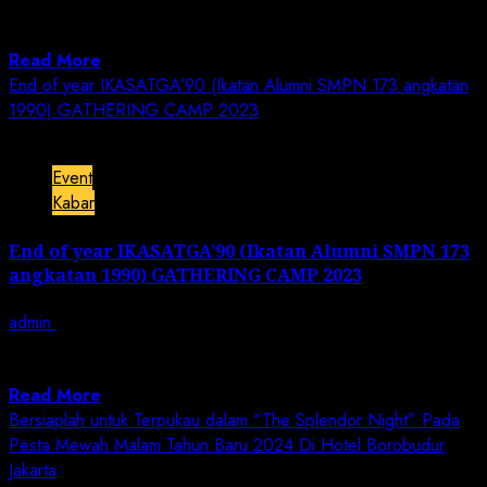
disertai dengan udara yang cukup dingin ternyata
tidak...
Read More
End of year IKASATGA’90 (Ikatan Alumni SMPN 173 angkatan
1990) GATHERING CAMP 2023
1 min read
Event
Kabar
End of year IKASATGA’90 (Ikatan Alumni SMPN 173
angkatan 1990) GATHERING CAMP 2023
admin
November 20, 2023
JAKARTA | Jurnalis Nusantara – Sabtu sampai Minggu
(18-19 November 2023), bertempat di Lembah...
Read More
Bersiaplah untuk Terpukau dalam “The Splendor Night” Pada
Pesta Mewah Malam Tahun Baru 2024 Di Hotel Borobudur
Jakarta