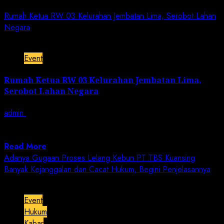
Rumah Ketua RW 03 Kelurahan Jembatan Lima, Serobot Lahan
Negara
2 min read
Event
Rumah Ketua RW 03 Kelurahan Jembatan Lima,
Serobot Lahan Negara
admin
February 2, 2024
JN | Jakarta – Jum’at 2 Januari 2024, Kami Yayasan
Forum Komunikasi Antar Media...
Read More
Adanya Gugaan Proses Lelang Kebun PT TBS Kuansing
Banyak Kejanggalan dan Cacat Hukum, Begini Penjelasannya
2 min read
Event
Hukum
Kabar