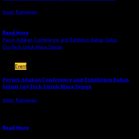
Isman Kurniawan
October 16, 2023
Jurnalisnusantara.com | Jakarta. – Ketua Umum Partai
Hanura Oesman Sapta Odang atau OSO akan...
Read More
Peruri Adakan Conference and Exhibition Bahas Solusi
GovTech Untuk Masa Depan
3 min read
Event
Peruri Adakan Conference and Exhibition Bahas
Solusi GovTech Untuk Masa Depan
Isman Kurniawan
October 6, 2023
Jurnalisnusantara.com | Jakarta. – Menteri
Pendayagunaan Aparatur Negara dan Reformasi
Birokrasi (PANRB), Abdullah Azwar...
Read More