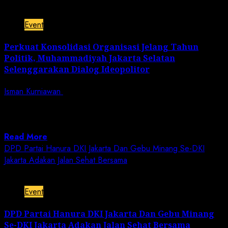
2 min read
Event
Perkuat Konsolidasi Organisasi Jelang Tahun
Politik, Muhammadiyah Jakarta Selatan
Selenggarakan Dialog Ideopolitor
Isman Kurniawan
October 22, 2023
Jurnalisnusantara.com | Bertempat di Aula Kampus
Uhamka Kebayoran Baru Jakarta Selatan, ratusan
Pimpinan Muhammadiyah...
Read More
DPD Partai Hanura DKI Jakarta Dan Gebu Minang Se-DKI
Jakarta Adakan Jalan Sehat Bersama
1 min read
Event
DPD Partai Hanura DKI Jakarta Dan Gebu Minang
Se-DKI Jakarta Adakan Jalan Sehat Bersama