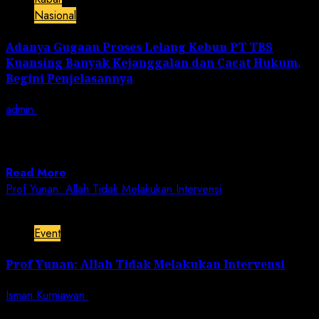
Nasional
Adanya Gugaan Proses Lelang Kebun PT TBS
Kuansing Banyak Kejanggalan dan Cacat Hukum,
Begini Penjelasannya
admin
January 6, 2024
JAKARTA | Jurnalis Nusantara – Penjelasan terkaitnya
pemberitaan dari media GoRiau.com tentang “Menang
Lelang...
Read More
Prof Yunan: Allah Tidak Melakukan Intervensi
2 min read
Event
Prof Yunan: Allah Tidak Melakukan Intervensi
Isman Kurniawan
November 25, 2023
Jurnalisnusantara.com | Jakarta. – Turunnya hujan