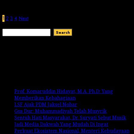
Posts pagination
1
2
3
4
Next
Search
Search
Recent Comments
No comments to show.
Recent Posts
Prof. Komaruddin Hidayat, M.A. Ph.D: Yang
Memberikan Kebahagiaan
LSF Ajak PDM Jaksel Nobar
Gus Dur: Muhammadiyah Telah Musyrik
Sentuh Hati Masyarakat, Dr. Suryati Sebut Musik
Jadi Media Dakwah Yang Mudah Di Ingat
Perkuat Ekosistem Nasional, Menteri Kebudayaan