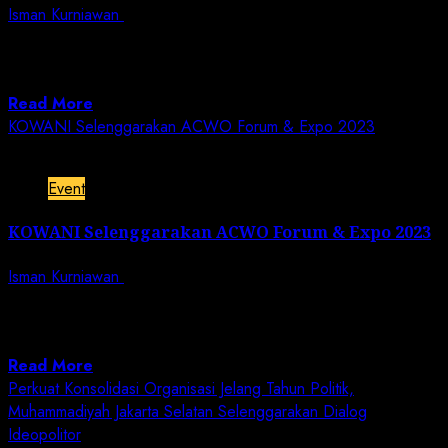
Isman Kurniawan
October 24, 2023
Jurnalisnusantara.com | Jakarta. – Acara Asean
Confederation Women’s Organization (ACWO) kegiatan
yang melibatkan UMKM...
Read More
KOWANI Selenggarakan ACWO Forum & Expo 2023
3 min read
Event
KOWANI Selenggarakan ACWO Forum & Expo 2023
Isman Kurniawan
October 24, 2023
Jurnalisnusantara.com | Jakarta. – Kowani merupakan
organisasi Federasi terbesar di Indonesia, merupakan
gabungan dari...
Read More
Perkuat Konsolidasi Organisasi Jelang Tahun Politik,
Muhammadiyah Jakarta Selatan Selenggarakan Dialog
Ideopolitor