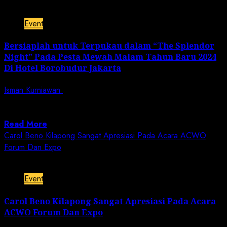
2 min read
Event
Bersiaplah untuk Terpukau dalam “The Splendor
Night” Pada Pesta Mewah Malam Tahun Baru 2024
Di Hotel Borobudur Jakarta
Isman Kurniawan
November 7, 2023
Jurnalisnusantara.com | Jakarta (07/11). – Siapkan diri
Anda untuk malam pergantian tahun yang tak...
Read More
Carol Beno Kilapong Sangat Apresiasi Pada Acara ACWO
Forum Dan Expo
1 min read
Event
Carol Beno Kilapong Sangat Apresiasi Pada Acara
ACWO Forum Dan Expo