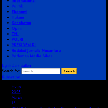
Internasional
Politik
Ekonomi
Hukum
Kesehatan
Opini
TNI
POLRI
PRESIDEN RI
Redaksi Jurnalis Nusantara
Pedoman Media Siber
Light/Dark Button
Search for:
Subscribe
Home
2025
March
15