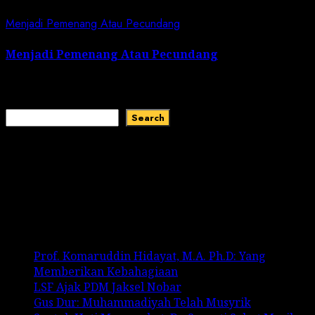
April 27, 2025
Menjadi Pemenang Atau Pecundang
Menjadi Pemenang Atau Pecundang
April 25, 2025
Search
Search
Recent Comments
No comments to show.
Recent Posts
Prof. Komaruddin Hidayat, M.A. Ph.D: Yang
Memberikan Kebahagiaan
LSF Ajak PDM Jaksel Nobar
Gus Dur: Muhammadiyah Telah Musyrik