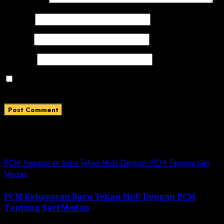
Comment
*
Name
*
Email
*
Website
Save my name, email, and website in this browser
for the next time I comment.
Related News
PCM Kebayoran Baru Tekan MoU Dengan PCM Tanjung Sari
Medan
PCM Kebayoran Baru Tekan MoU Dengan PCM
Tanjung Sari Medan