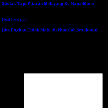
Sholat, Tapi Pikiran Melayang Ke Mana-Mana
Next
Next post:
Jika Engkau Tidak Malu, Berbuatlah Sesukamu
Leave a Reply
Your email address will not be published.
Required
fields are marked
*