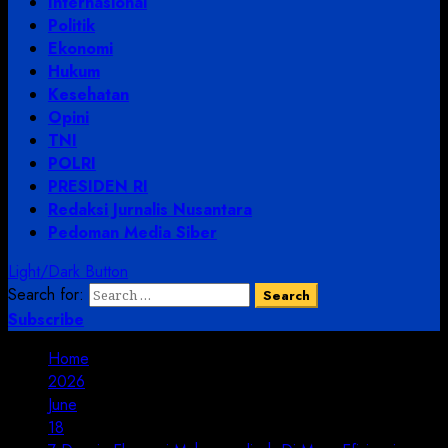
Internasional
Politik
Ekonomi
Hukum
Kesehatan
Opini
TNI
POLRI
PRESIDEN RI
Redaksi Jurnalis Nusantara
Pedoman Media Siber
Light/Dark Button
Search for:
Subscribe
Home
2026
June
18