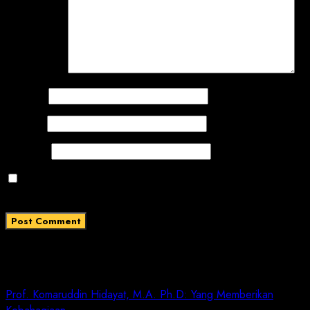
Comment
*
Name
*
Email
*
Website
Save my name, email, and website in this browser
for the next time I comment.
Related News
Prof. Komaruddin Hidayat, M.A. Ph.D: Yang Memberikan