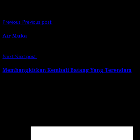
Continue Reading
Previous
Previous post:
Air Muka
Next
Next post:
Membangkitkan Kembali Batang Yang Terendam
Leave a Reply
Your email address will not be published.
Required
fields are marked
*