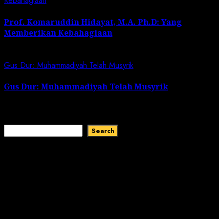
Kebahagiaan
Prof. Komaruddin Hidayat, M.A. Ph.D: Yang
Memberikan Kebahagiaan
August 2, 2026
Gus Dur: Muhammadiyah Telah Musyrik
Gus Dur: Muhammadiyah Telah Musyrik
July 18, 2026
Search
Search
Recent Comments
No comments to show.
Recent Posts