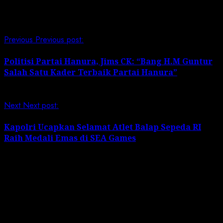
Continue Reading
Previous
Previous post:
Politisi Partai Hanura, Jims CK: “Bang H.M Guntur
Salah Satu Kader Terbaik Partai Hanura”
Next
Next post:
Kapolri Ucapkan Selamat Atlet Balap Sepeda RI
Raih Medali Emas di SEA Games
Leave a Reply
Your email address will not be published.
Required
fields are marked
*