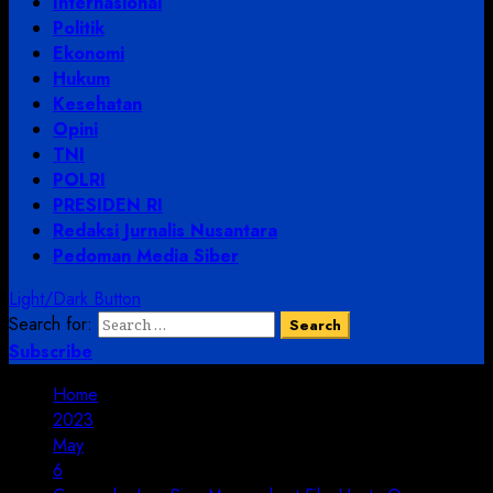
Internasional
Politik
Ekonomi
Hukum
Kesehatan
Opini
TNI
POLRI
PRESIDEN RI
Redaksi Jurnalis Nusantara
Pedoman Media Siber
Light/Dark Button
Search for:
Subscribe
Home
2023
May
6