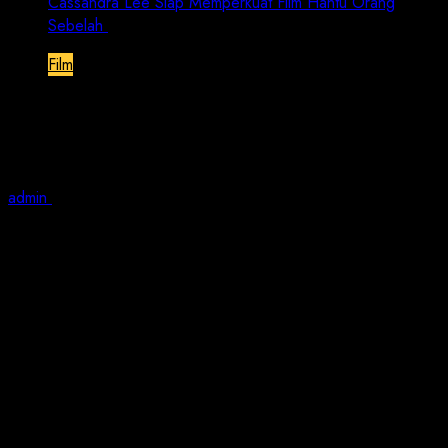
Cassandra Lee Siap Memperkuat Film Hantu Orang
Sebelah
Film
Cassandra Lee Siap Memperkuat Film
Hantu Orang Sebelah
admin
May 6, 2023
1 min read
Jakarta | Jurnalis Nusantara – Anda pasti sudah tahu
misteri dan cerita dari mulut ke mulut lingkungan
kampus yang melahirkan petani berdasi di Bogor yang
melegenda.
Paling terkenal adalah hantu setengah badan atau yang
dikenal dengan hantu sebelah.
Sosok mengerikan itu sering meneror mahasiswa di
Asrama.