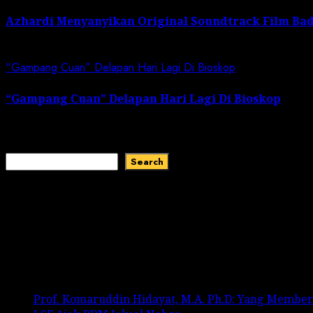
Azhardi Menyanyikan Original Soundtrack Film Bad
March 2, 2024
“Gampang Cuan” Delapan Hari Lagi Di Bioskop
“Gampang Cuan” Delapan Hari Lagi Di Bioskop
November 8, 2023
Search
Search
Recent Comments
No comments to show.
Recent Posts
Prof. Komaruddin Hidayat, M.A. Ph.D: Yang Membe