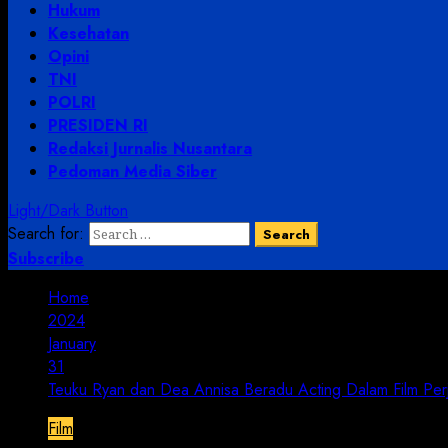
Hukum
Kesehatan
Opini
TNI
POLRI
PRESIDEN RI
Redaksi Jurnalis Nusantara
Pedoman Media Siber
Light/Dark Button
Search for:
Subscribe
Home
2024
January
31
Teuku Ryan dan Dea Annisa Beradu Acting Dalam Film Perj
Film