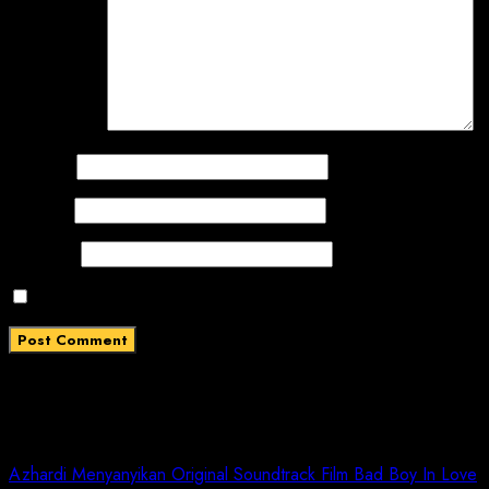
Comment
*
Name
*
Email
*
Website
Save my name, email, and website in this browser for
Related News
Azhardi Menyanyikan Original Soundtrack Film Bad Boy In Love