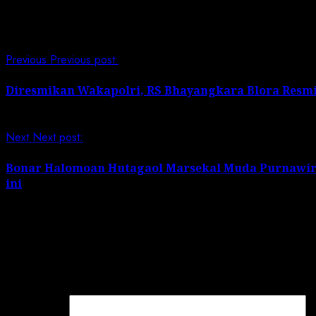
Continue Reading
Previous
Previous post:
Diresmikan Wakapolri, RS Bhayangkara Blora Resmi
Next
Next post:
Bonar Halomoan Hutagaol Marsekal Muda Purnawir
ini
Leave a Reply
Your email address will not be published.
Required field