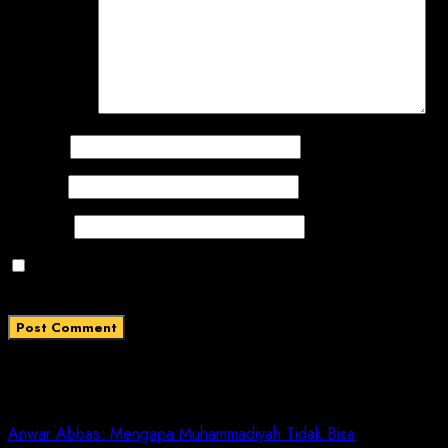
Comment
*
Name
*
Email
*
Website
Save my name, email, and website in this browser
for the next time I comment.
Related News
Anwar Abbas: Mengapa Muhammadiyah Tidak Bisa