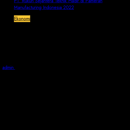
PT. Rukun Sejahtera Teknik Hadir di Pameran
Manufacturing Indonesia 2022
Ekonomi
PT. Rukun Sejahtera Teknik Hadir di
Pameran Manufacturing Indonesia
2022
admin
December 1, 2022
1 min read
JN | Jakarta – PT Pamerindo Indonesia (Pamerindo)
menggelar Pameran ke-31 Manufacturing Indonesia
2022, bertempat di Jakarta International Expo (JIExpo)
Kemayoran Jakarta, yang berlangsung tiga hari, mulai
Rabu, 30 November 2022 hingga 3 Desember 2022.
Pameran Manufacturing Indonesia 2022 kali ini
mengangkat tema :” Solusi Keberlanjutan untuk