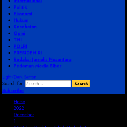
Internasional
Politik
Ekonomi
Hukum
Kesehatan
Opini
TNI
POLRI
PRESIDEN RI
Redaksi Jurnalis Nusantara
Pedoman Media Siber
Light/Dark Button
Search for:
Subscribe
Home
2022
December
1