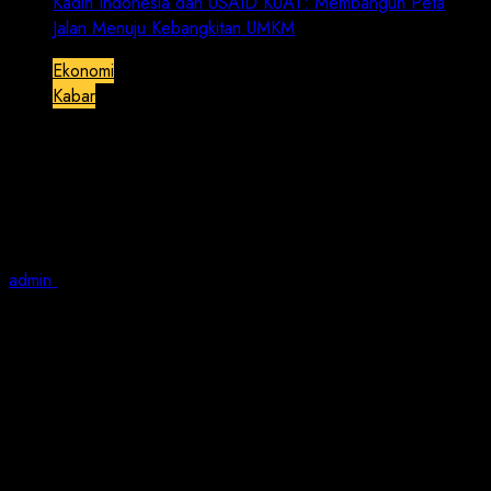
Kadin Indonesia dan USAID KUAT: Membangun Peta
Jalan Menuju Kebangkitan UMKM
Ekonomi
Kabar
Kadin Indonesia dan USAID KUAT:
Membangun Peta Jalan Menuju
Kebangkitan UMKM
admin
February 1, 2024
2 min read
JAKARTA | Jurnalis Nusantara
– Kamis (01/02/2024) –
Kamar Dagang dan Industri (Kadin) Indonesia, bekerja
sama dengan USAID KUAT dalam program Komunitas
Perkotaan Untuk Aksi Tangguh (KUAT), menggelar
workshop hari ini dengan topik “Peran Pelaku UMKM
Perempuan dalam Pengurangan Risiko Bencana,