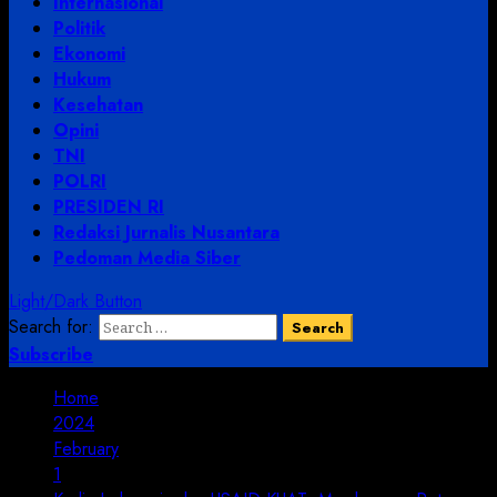
Internasional
Politik
Ekonomi
Hukum
Kesehatan
Opini
TNI
POLRI
PRESIDEN RI
Redaksi Jurnalis Nusantara
Pedoman Media Siber
Light/Dark Button
Search for:
Subscribe
Home
2024
February
1