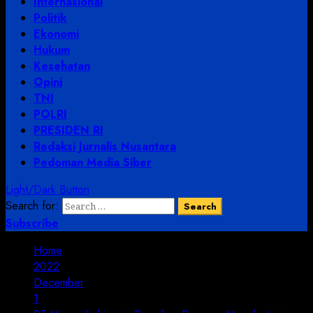
Internasional
Politik
Ekonomi
Hukum
Kesehatan
Opini
TNI
POLRI
PRESIDEN RI
Redaksi Jurnalis Nusantara
Pedoman Media Siber
Light/Dark Button
Search for:
Subscribe
Home
2022
December
1