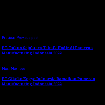
“Harapan kita dengan event pameran ini bisa lebih
banyak mendapatkan costumer baru, “tandasnya. *(LI)
Post Views:
193
Continue Reading
Previous
Previous post:
PT. Rukun Sejahtera Teknik Hadir di Pameran
Manufacturing Indonesia 2022
Next
Next post:
PT Gikoko Kogyo Indonesia Ramaikan Pameran
Manufacturing Indonesia 2022
Leave a Reply