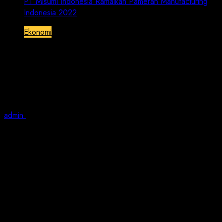
PT Misumi Indonesia Ramaikan Pameran Manufacturing
Indonesia 2022
Ekonomi
PT Misumi Indonesia Ramaikan
Pameran Manufacturing Indonesia
2022
admin
December 1, 2022
2 min read
JN | Jakarta – PT Pamerindo Indonesia (Pamerindo)
menggelar Pameran ke-31 Manufacturing Indonesia
2022, bertempat di Jakarta International Expo (JIExpo)
Kemayoran Jakarta, yang berlangsung tiga hari, mulai
Rabu, 30 November 2022 hingga 3 Desember 2022.
Pameran Manufacturing Indonesia 2022 kali ini
mengangkat tema :” Solusi Keberlanjutan untuk