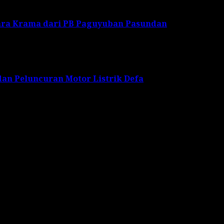
ara Krama dari PB Paguyuban Pasundan
an Peluncuran Motor Listrik Defa
s are marked
*