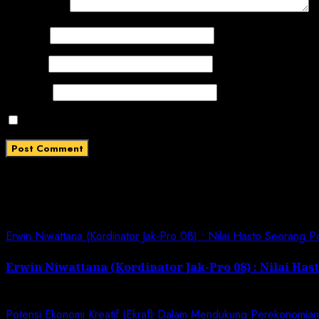
Comment
*
Name
*
Email
*
Website
Save my name, email, and website in this browser for
Related News
Erwin Niwattana (Kordinator Jak-Pro 08) : Nilai Hasto Seorang P
Erwin Niwattana (Kordinator Jak-Pro 08) : Nilai Has
November 2, 2023
Potensi Ekonomi Kreatif (Ekraf) Dalam Mendukung Perekonomia