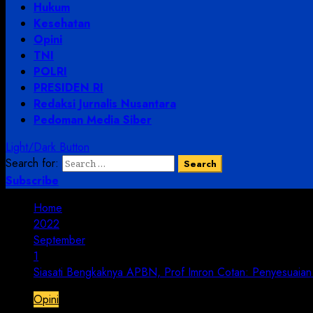
Hukum
Kesehatan
Opini
TNI
POLRI
PRESIDEN RI
Redaksi Jurnalis Nusantara
Pedoman Media Siber
Light/Dark Button
Search for:
Subscribe
Home
2022
September
1
Siasati Bengkaknya APBN, Prof Imron Cotan: Penyesuaian
Opini