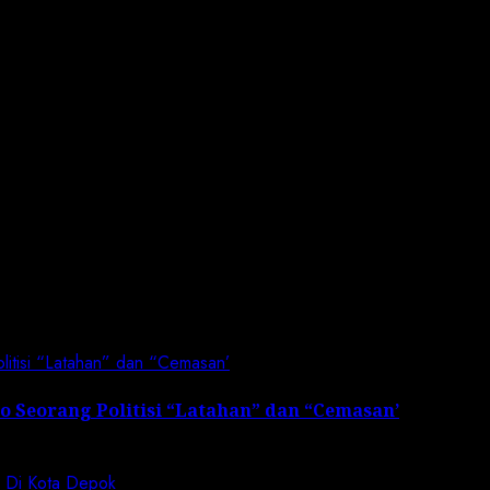
 the next time I comment.
olitisi “Latahan” dan “Cemasan’
to Seorang Politisi “Latahan” dan “Cemasan’
n Di Kota Depok