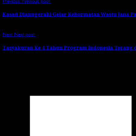
Previous
Previous post:
Kasad Dianugerahi Gelar Kehormatan Wastu Jana P
Next
Next post:
Tasyakuran Ke 4 Tahun Program Indonesia Terang d
Leave a Reply
Your email address will not be published.
Required field