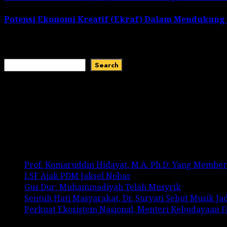
Potensi Ekonomi Kreatif (Ekraf) Dalam Mendukung
October 13, 2023
Search
Search
Recent Comments
No comments to show.
Recent Posts
Prof. Komaruddin Hidayat, M.A. Ph.D: Yang Membe
LSF Ajak PDM Jaksel Nobar
Gus Dur: Muhammadiyah Telah Musyrik
Sentuh Hati Masyarakat, Dr. Suryati Sebut Musik J
Perkuat Ekosistem Nasional, Menteri Kebudayaan 