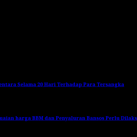
memberikan wawasan kebangsaan yang menjelaskan tenta
 Forkopimda Jabar, Kapolda Jabar, Pangdam III/Siliwangi, 
masyarakatan, tokoh agama, seniman dan budayawan Pasun
mentara Selama 20 Hari Terhadap Para Tersangka
suaian harga BBM dan Penyaluran Bansos Perlu Dilak