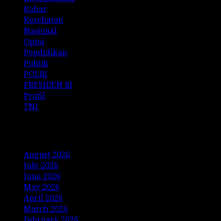
Kabar
Kesehatan
Nasional
Opini
Pendidikan
Politik
POLRI
PRESIDEN RI
Profil
TNI
Archives
August 2026
July 2026
June 2026
May 2026
April 2026
March 2026
February 2026