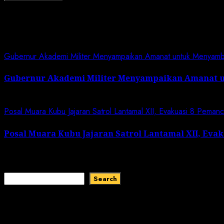
Related News
Gubernur Akademi Militer Menyampaikan Amanat untuk Menyam
Gubernur Akademi Militer Menyampaikan Amanat 
January 19, 2024
Posal Muara Kubu Jajaran Satrol Lantamal XII, Evakuasi 8 Peman
Posal Muara Kubu Jajaran Satrol Lantamal XII, Eva
January 1, 2024
Search
Search
Recent Comments