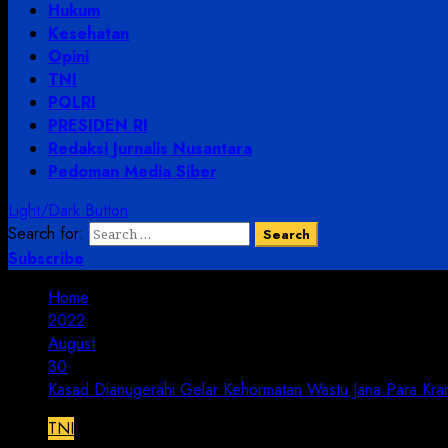
Hukum
Kesehatan
Opini
TNI
POLRI
PRESIDEN RI
Redaksi Jurnalis Nusantara
Pedoman Media Siber
Light/Dark Button
Search for:
Subscribe
Home
2022
August
30
Kasad Dianugerahi Gelar Kehormatan Wastu Jana Para Kr
TNI