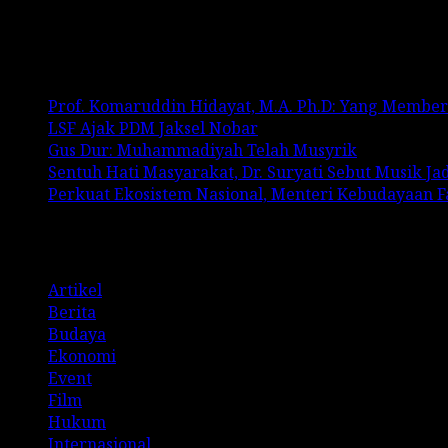
No comments to show.
Recent Posts
Prof. Komaruddin Hidayat, M.A. Ph.D: Yang Membe
LSF Ajak PDM Jaksel Nobar
Gus Dur: Muhammadiyah Telah Musyrik
Sentuh Hati Masyarakat, Dr. Suryati Sebut Musik J
Perkuat Ekosistem Nasional, Menteri Kebudayaan 
Categories
Artikel
Berita
Budaya
Ekonomi
Event
Film
Hukum
Internasional