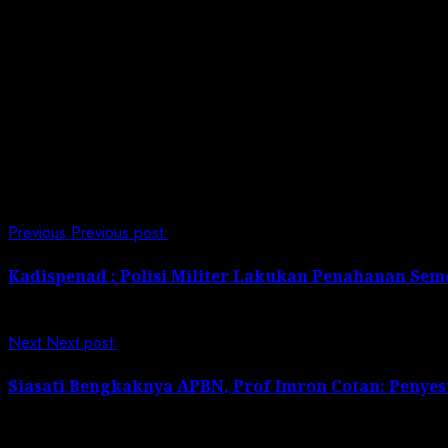
Dalam kesempatan tersebut Kasad juga berkesempatan 
persatuan dan kesatuan.
Hadir pada acara tersebut, Gubernur Jawa Barat, Kajati,
para Sesepuh Jawa Barat, Para Pemimpin organisasi ke
Post Views:
266
Continue Reading
Previous
Previous post:
Kadispenad : Polisi Militer Lakukan Penahanan Se
Next
Next post:
Siasati Bengkaknya APBN, Prof Imron Cotan: Penye