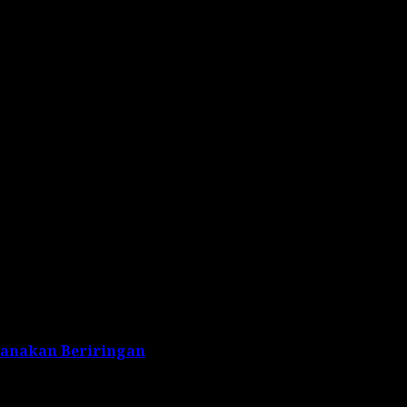
ng penanaman nilai-nilai bangsa dalam menjaga
Dankodiklatad, Danpussenif, Aster Kasad dan Aslog Kasad,
dan serta para undangan lainnya *(Dispenad/LI)
sanakan Beriringan