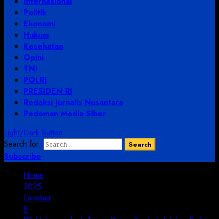
Internasional
Politik
Ekonomi
Hukum
Kesehatan
Opini
TNI
POLRI
PRESIDEN RI
Redaksi Jurnalis Nusantara
Pedoman Media Siber
Light/Dark Button
Search for:
Subscribe
Home
2025
October
9