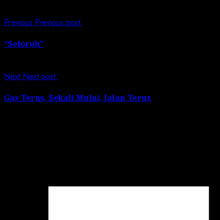
Previous
Previous post:
“Seloroh”
Next
Next post:
Gas Terus, Sekali Mulai, Jalan Terus
Leave a Reply
Your email address will not be published.
Required
fields are marked
*