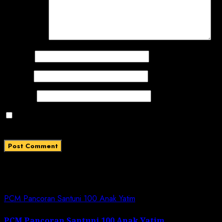
Comment
*
Name
*
Email
*
Website
Save my name, email, and website in this browser
for the next time I comment.
Related News
PCM Pancoran Santuni 100 Anak Yatim
PCM Pancoran Santuni 100 Anak Yatim