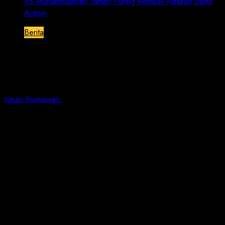
RS Muhammadiyah Taman Puring Kembali Adakan Baitul
Arqom
Berita
RS Muhammadiyah Taman Puring
Kembali Adakan Baitul Arqom
Isman Kurniawan
October 9, 2025
2 min read
Jurnalisnusantara.com | Jakarta. – Rumah sakit
Muhammadiyah Taman Puring yang berada dibawah
naungan Pimpinan Cabang Muhammadiyah (PCM)
Kebayoran Baru kembali melaksanakan kegiatan Baitul
Arqom untuk dokter dan karyawan.
Program kegiatan ini dapat terlaksana berkat
kolaborasi antara Manajemen Rumah Sakit
Muhammadiyah Taman Puring (RSMTP) dengan Majelis