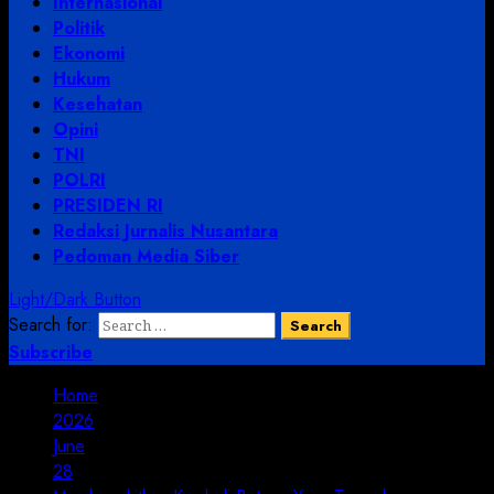
Internasional
Politik
Ekonomi
Hukum
Kesehatan
Opini
TNI
POLRI
PRESIDEN RI
Redaksi Jurnalis Nusantara
Pedoman Media Siber
Light/Dark Button
Search for:
Subscribe
Home
2026
June
28