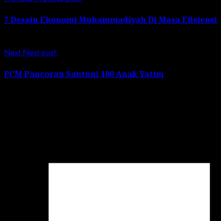
7 Desain Ekonomi Muhammadiyah Di Masa Efisiensi
Next
Next post:
PCM Pancoran Santuni 100 Anak Yatim
Leave a Reply
Your email address will not be published.
Required
fields are marked
*