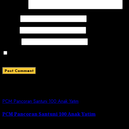
Comment
*
Name
*
Email
*
Website
Save my name, email, and website in this browser
for the next time I comment.
Related News
PCM Pancoran Santuni 100 Anak Yatim
PCM Pancoran Santuni 100 Anak Yatim
July 5, 2026