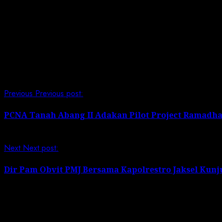
Diharapkan dengan adanya acara ini dapat memberi Insi
dalam belajar Al-Qur’an. (Mzl/Wan)
Post Views:
469
Continue Reading
Previous
Previous post:
PCNA Tanah Abang II Adakan Pilot Project Ramadh
Next
Next post:
Dir Pam Obvit PMJ Bersama Kapolrestro Jaksel Kun
Leave a Reply