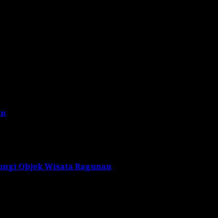
de baru bagi para jamaah, dan menjadi penyemangat bagi
an
jungi Objek Wisata Ragunan