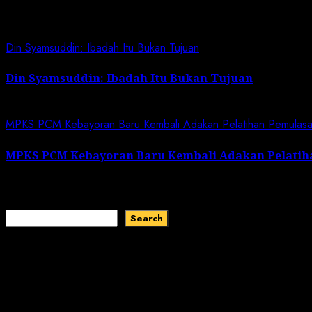
Related News
Din Syamsuddin: Ibadah Itu Bukan Tujuan
Din Syamsuddin: Ibadah Itu Bukan Tujuan
May 31, 2024
MPKS PCM Kebayoran Baru Kembali Adakan Pelatihan Pemulasa
MPKS PCM Kebayoran Baru Kembali Adakan Pelatih
May 17, 2024
Search
Search
Recent Comments
No comments to show.