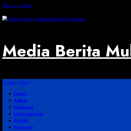
Skip to content
August 4, 2026
Media Berita M
Primary Menu
Home
Kabar
Nasional
Internasional
Politik
Ekonomi