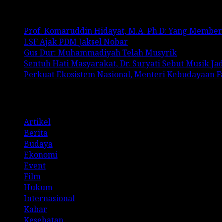
Recent Posts
Prof. Komaruddin Hidayat, M.A. Ph.D: Yang Membe
LSF Ajak PDM Jaksel Nobar
Gus Dur: Muhammadiyah Telah Musyrik
Sentuh Hati Masyarakat, Dr. Suryati Sebut Musik J
Perkuat Ekosistem Nasional, Menteri Kebudayaan 
Categories
Artikel
Berita
Budaya
Ekonomi
Event
Film
Hukum
Internasional
Kabar
Kesehatan