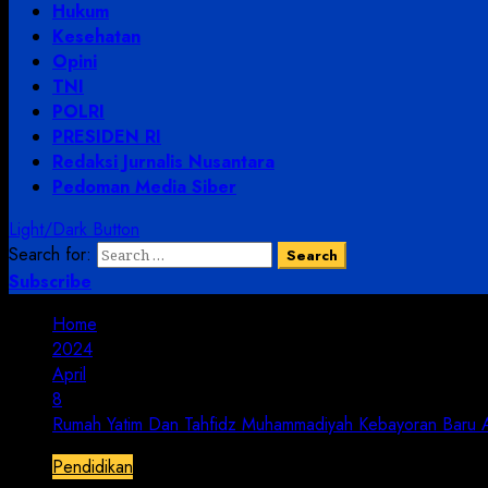
Hukum
Kesehatan
Opini
TNI
POLRI
PRESIDEN RI
Redaksi Jurnalis Nusantara
Pedoman Media Siber
Light/Dark Button
Search for:
Subscribe
Home
2024
April
8
Rumah Yatim Dan Tahfidz Muhammadiyah Kebayoran Baru Ad
Pendidikan