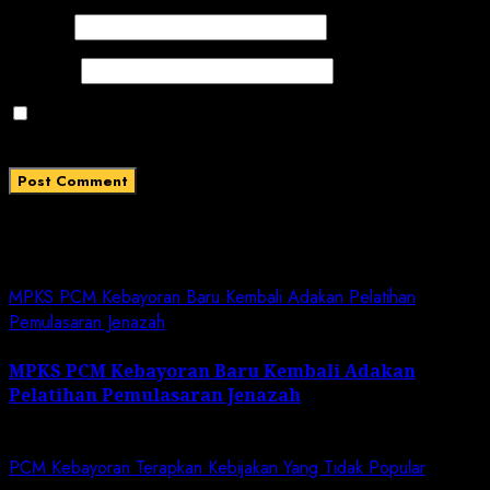
Email
*
Website
Save my name, email, and website in this browser
for the next time I comment.
Related News
MPKS PCM Kebayoran Baru Kembali Adakan Pelatihan
Pemulasaran Jenazah
MPKS PCM Kebayoran Baru Kembali Adakan
Pelatihan Pemulasaran Jenazah
May 17, 2024
PCM Kebayoran Terapkan Kebijakan Yang Tidak Popular