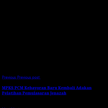
Dengan demikian, tambah Prof. Din diluar Ibadah
Shalat harus mempunyai etos kerja yang tinggi, dan
tidak terjadi selesai ibadah Shalat selesai sudah,
sehingga seperti jalan ditempat.
“Ibadah adalah jalan menuju Keimanan dan Ketaqwaan,
maka diharapkan bahwa hari ini harus lebih baik dari
hari kemarin, dan hari esok harus lebih baik dari hari
ini,” tutup Prof. Din. (Wan)
Post Views:
566
Continue Reading
Previous
Previous post:
MPKS PCM Kebayoran Baru Kembali Adakan
Pelatihan Pemulasaran Jenazah