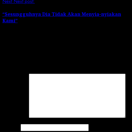
Next
Next post:
“Sesungguhnya Dia Tidak Akan Menyia-nyiakan
Kami”
Leave a Reply
Your email address will not be published.
Required
fields are marked
*
Comment
*
Name
*