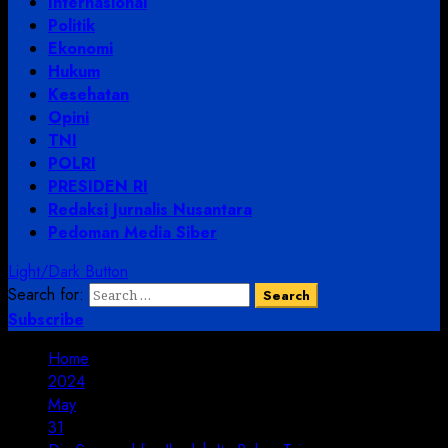
Internasional
Politik
Ekonomi
Hukum
Kesehatan
Opini
TNI
POLRI
PRESIDEN RI
Redaksi Jurnalis Nusantara
Pedoman Media Siber
Light/Dark Button
Search for:
Subscribe
Home
2024
May
31