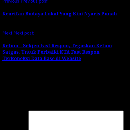
Previous
Previous post:
Kearifan Budaya Lokal Yang Kini Nyaris Punah
Next
Next post:
Ketum – Sekjen Fast Respon, Tegaskan Ketum
Satgas, Untuk Perbaiki KTA Fast Respon
Terkoneksi Data Base di Website
Leave a Reply
Your email address will not be published.
Required
fields are marked
*