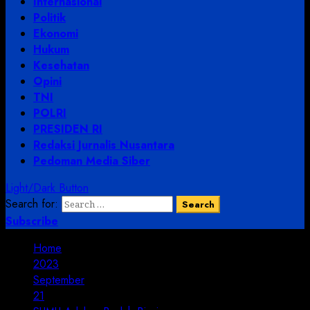
Internasional
Politik
Ekonomi
Hukum
Kesehatan
Opini
TNI
POLRI
PRESIDEN RI
Redaksi Jurnalis Nusantara
Pedoman Media Siber
Light/Dark Button
Search for:
Subscribe
Home
2023
September
21