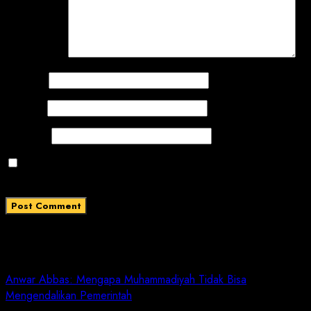
Comment
*
Name
*
Email
*
Website
Save my name, email, and website in this browser
for the next time I comment.
Related News
Anwar Abbas: Mengapa Muhammadiyah Tidak Bisa
Mengendalikan Pemerintah