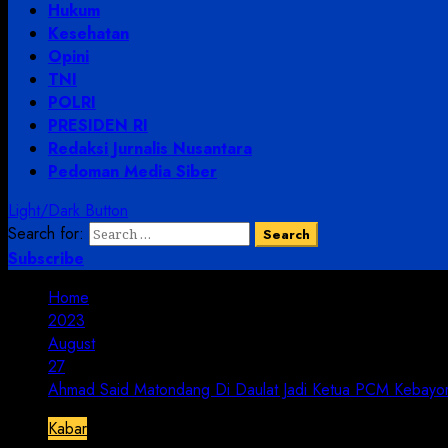
Hukum
Kesehatan
Opini
TNI
POLRI
PRESIDEN RI
Redaksi Jurnalis Nusantara
Pedoman Media Siber
Light/Dark Button
Search for:
Subscribe
Home
2023
August
27
Ahmad Said Matondang Di Daulat Jadi Ketua PCM Kebayo
Kabar