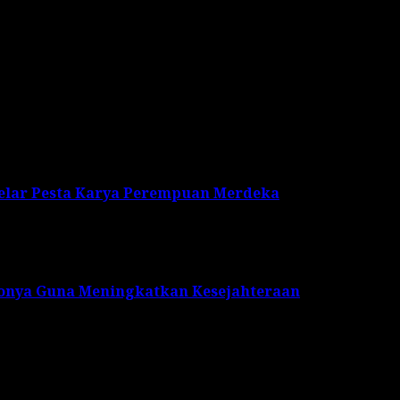
hammadiyah (PCM) Kebayoran Baru ini diakhiri dengan d
 (Wan)
Gelar Pesta Karya Perempuan Merdeka
onya Guna Meningkatkan Kesejahteraan