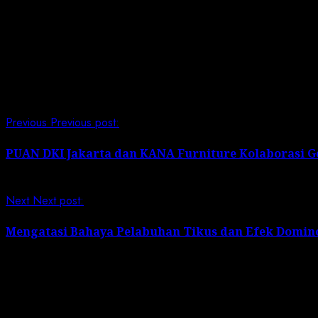
Acara Musyawarah Cabang (Musycab) Pimpinan Cabang Mu
Pimpinan Daerah Muhammadiyah (PDM) Jakarta Selatan.
Post Views:
341
Continue Reading
Previous
Previous post:
PUAN DKI Jakarta dan KANA Furniture Kolaborasi 
Next
Next post:
Mengatasi Bahaya Pelabuhan Tikus dan Efek Domin
Leave a Reply