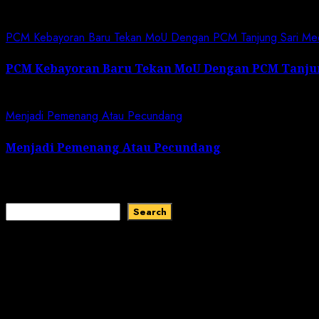
PCM Kebayoran Baru Tekan MoU Dengan PCM Tanjung Sari Me
PCM Kebayoran Baru Tekan MoU Dengan PCM Tanju
April 27, 2025
Menjadi Pemenang Atau Pecundang
Menjadi Pemenang Atau Pecundang
April 25, 2025
Search
Search
Recent Comments
No comments to show.
Recent Posts