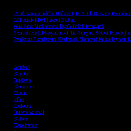
Prof. Komaruddin Hidayat, M.A. Ph.D: Yang Membe
LSF Ajak PDM Jaksel Nobar
Gus Dur: Muhammadiyah Telah Musyrik
Sentuh Hati Masyarakat, Dr. Suryati Sebut Musik J
Perkuat Ekosistem Nasional, Menteri Kebudayaan 
Categories
Artikel
Berita
Budaya
Ekonomi
Event
Film
Hukum
Internasional
Kabar
Kesehatan