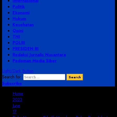
Internasional
Politik
Ekonomi
Hukum
Kesehatan
Opini
TNI
POLRI
PRESIDEN RI
Redaksi Jurnalis Nusantara
Pedoman Media Siber
Light/Dark Button
Search for:
Subscribe
Home
2023
June
17