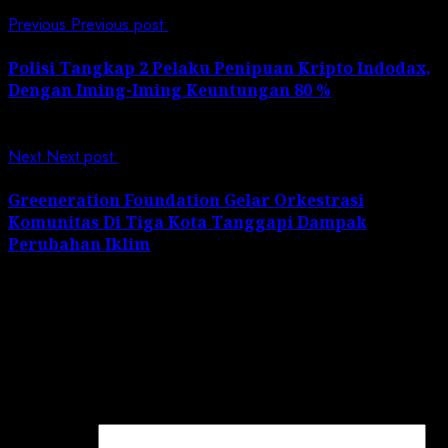
Previous
Previous post:
Polisi Tangkap 2 Pelaku Penipuan Kripto Indodax,
Dengan Iming-Iming Keuntungan 80 %
Next
Next post:
Greeneration Foundation Gelar Orkestrasi
Komunitas Di Tiga Kota Tanggapi Dampak
Perubahan Iklim
Leave a Reply
Your email address will not be published.
Required
fields are marked
*