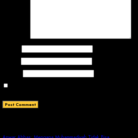
Comment
*
Name
*
Email
*
Website
Save my name, email, and website in this browser
for the next time I comment.
Related News
Anwar Abbas: Mengapa Muhammadiyah Tidak Bisa