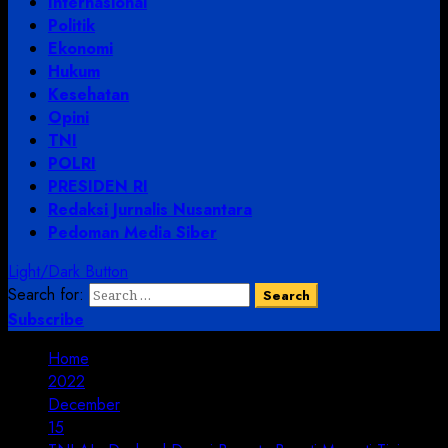
Internasional
Politik
Ekonomi
Hukum
Kesehatan
Opini
TNI
POLRI
PRESIDEN RI
Redaksi Jurnalis Nusantara
Pedoman Media Siber
Light/Dark Button
Search for:
Subscribe
Home
2022
December
15