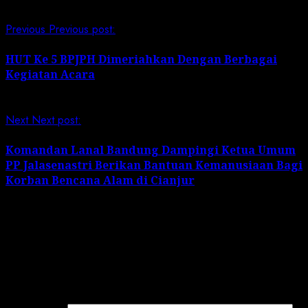
Previous
Previous post:
HUT Ke 5 BPJPH Dimeriahkan Dengan Berbagai
Kegiatan Acara
Next
Next post:
Komandan Lanal Bandung Dampingi Ketua Umum
PP Jalasenastri Berikan Bantuan Kemanusiaan Bagi
Korban Bencana Alam di Cianjur
Leave a Reply
Your email address will not be published.
Required
fields are marked
*