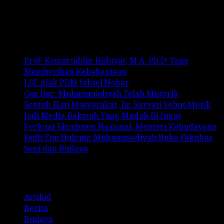
No comments to show.
Recent Posts
Prof. Komaruddin Hidayat, M.A. Ph.D: Yang
Memberikan Kebahagiaan
LSF Ajak PDM Jaksel Nobar
Gus Dur: Muhammadiyah Telah Musyrik
Sentuh Hati Masyarakat, Dr. Suryati Sebut Musik
Jadi Media Dakwah Yang Mudah Di Ingat
Perkuat Ekosistem Nasional, Menteri Kebudayaan
Fadli Zon Dukung Muhammadiyah Buka Fakultas
Seni dan Budaya
Categories
Artikel
Berita
Budaya