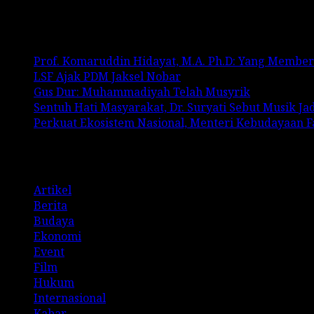
Recent Posts
Prof. Komaruddin Hidayat, M.A. Ph.D: Yang Membe
LSF Ajak PDM Jaksel Nobar
Gus Dur: Muhammadiyah Telah Musyrik
Sentuh Hati Masyarakat, Dr. Suryati Sebut Musik J
Perkuat Ekosistem Nasional, Menteri Kebudayaan 
Categories
Artikel
Berita
Budaya
Ekonomi
Event
Film
Hukum
Internasional
Kabar