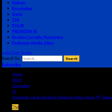
Hukum
Kesehatan
Opini
TNI
POLRI
PRESIDEN RI
Redaksi Jurnalis Nusantara
Pedoman Media Siber
Light/Dark Button
Search for:
Subscribe
Home
2022
December
15
Komandan Lanal Bandung Dampingi Ketua Umum PP Jalasena
TNI