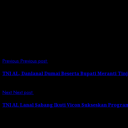
Bandung Kolonel Laut (KH/W) Dr. Renny Setiowati, S.T., M
9 Korcab III DJA I beserta para Pengurus, Ka. Akun dan D
(Pen Lanal Bandung/LI)
Post Views:
104
Continue Reading
Previous
Previous post:
TNI AL, Danlanal Dumai Beserta Bupati Meranti Ti
Next
Next post:
TNI AL Lanal Sabang Ikuti Vicon Sukseskan Progr