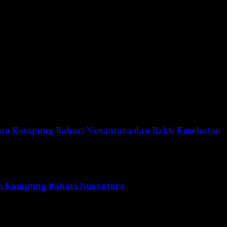
.Sc., M.Tr.Hanla., Pabinhar Jalasenastri Pusat, PgS. Pala
ansub Unit Intel.
njau Kampung Bahari Nusantara dan Bakti Kesehatan
am Kampung Bahari Nusantara