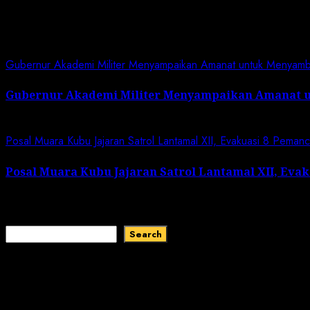
Related News
Gubernur Akademi Militer Menyampaikan Amanat untuk Menyam
Gubernur Akademi Militer Menyampaikan Amanat 
January 19, 2024
Posal Muara Kubu Jajaran Satrol Lantamal XII, Evakuasi 8 Peman
Posal Muara Kubu Jajaran Satrol Lantamal XII, Eva
January 1, 2024
Search
Search
Recent Comments
No comments to show.