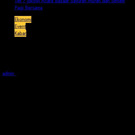
Tim 7 Jokowi Acara Bazaar Sayuran Murah dan Senam
Pagi Bersama
Ekonomi
Event
Kabar
Tim 7 Jokowi Acara Bazaar Sayuran
Murah dan Senam Pagi Bersama
admin
October 16, 2022
2 min read
JAKARTA | Jurnalis Nusantara – Hari Minggu
(16/10/2022), pukul 07.00 wib, bertempat di dekat
Kantor DPC Jakarta Pusat, Jalan Belawan, Cideng,
Jakarta Pusat, Tim 7 Jokowi, yang merupakan
gabungan dari beberapa organ relawan Jokowi
mengadakan Acara Bazaar Sayuran Murah dan Senam
Pagi bersama.