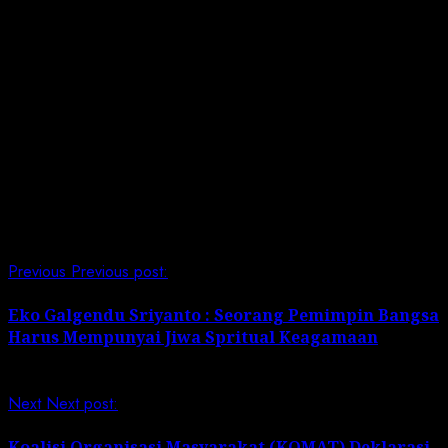
Acaranya tersebut juga dihadiri oleh anggota DPRD DKI
Jakarta dari PDIP, Wa Ode Herlina dan ada
pemeriksaan kesehatan gratis.
Acara tersebut juga dihadiri oleh bintang tamu mas Joe
Tander dan mas OKI Pradana KDI. (IS).
Post Views:
143
Continue Reading
Previous
Previous post:
Eko Galgendu Sriyanto : Seorang Pemimpin Bangsa
Harus Mempunyai Jiwa Spritual Keagamaan
Next
Next post:
Koalisi Organisasi Masyarakat (KOMAT) Deklarasi