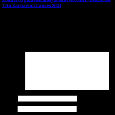
Tito Karnavian Capres 2024
Leave a Reply
Your email address will not be published.
Required
fields are marked
*
Comment
*
Name
*
Email
*