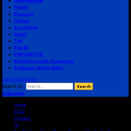
Internasional
Politik
Ekonomi
Hukum
Kesehatan
Opini
TNI
POLRI
PRESIDEN RI
Redaksi Jurnalis Nusantara
Pedoman Media Siber
Light/Dark Button
Search for:
Subscribe
Home
2022
October
16