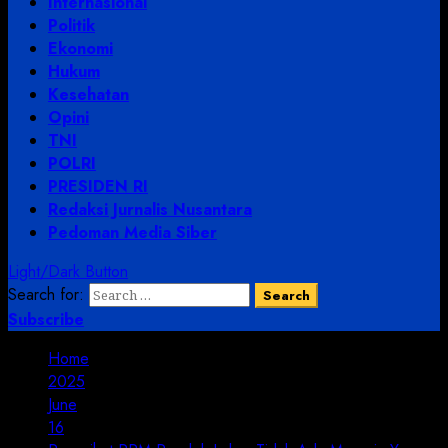
Internasional
Politik
Ekonomi
Hukum
Kesehatan
Opini
TNI
POLRI
PRESIDEN RI
Redaksi Jurnalis Nusantara
Pedoman Media Siber
Light/Dark Button
Search for:
Subscribe
Home
2025
June
16