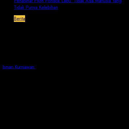
Penasihat PRM Pondok Labu: Tidak Ada Manusia Yang
Tidak Punya Kelebihan
Berita
Penasihat PRM Pondok Labu: Tidak
Ada Manusia Yang Tidak Punya
Kelebihan
Isman Kurniawan
June 16, 2025
1 min read
Jurnalisnusantara.com | Jakarta. – Melihat bangunan
Masjid Al-Husna yang berlokasi di Jalan Admiralty
Residence, belakang One Belpark Mall Cilandak Jakarta
Selatan terdiri dari 3 lantai dengan ruang Wudhu dan
Toilet yang berada dilantai Basement sangat bersih,
serta dilengkapi dengan adanya Rooftop,
menambahkan suasana Masjid tersebut menjadi kian
asri, indah dan nyaman.