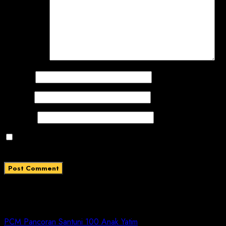
Comment
*
Name
*
Email
*
Website
Save my name, email, and website in this browser
for the next time I comment.
Related News
PCM Pancoran Santuni 100 Anak Yatim