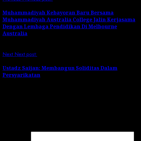
Muhammadiyah Kebayoran Baru Bersama
Muhammadiyah Australia College Jalin Kerjasama
Dengan Lembaga Pendidikan Di Melbourne
Australia
Next
Next post:
Ustadz Saijan: Membangun Soliditas Dalam
Persyarikatan
Leave a Reply
Your email address will not be published.
Required
fields are marked
*