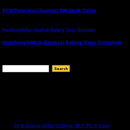
PCM Pancoran Santuni 100 Anak Yatim
July 5, 2026
Membangkitkan Kembali Batang Yang Terendam
Membangkitkan Kembali Batang Yang Terendam
June 28, 2026
Search
Search
Recent Comments
No comments to show.
Recent Posts
Prof. Komaruddin Hidayat, M.A. Ph.D: Yang