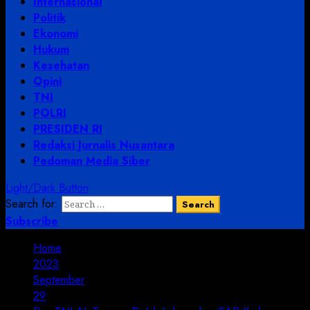
Internasional
Politik
Ekonomi
Hukum
Kesehatan
Opini
TNI
POLRI
PRESIDEN RI
Redaksi Jurnalis Nusantara
Pedoman Media Siber
Light/Dark Button
Search for:
Subscribe
Home
2023
September
29