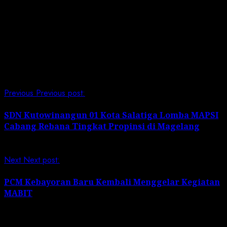
Masyarakat sekitar.
(Pen Lanal Dumai/LI)
Post Views:
242
Continue Reading
Previous
Previous post:
SDN Kutowinangun 01 Kota Salatiga Lomba MAPSI
Cabang Rebana Tingkat Propinsi di Magelang
Next
Next post:
PCM Kebayoran Baru Kembali Menggelar Kegiatan
MABIT