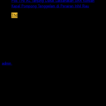
Pos TNI AL Tanjung Datuk Laksanakan SAR Korban
Kapal Pompong Tenggelam di Perairan Inhil Riau
TNI
Pos TNI AL Tanjung Datuk
Laksanakan SAR Korban Kapal
Pompong Tenggelam di Perairan Inhil
Riau
admin
September 29, 2023
1 min read
JN | TNI AL, Dumai, 29 September 2023,- Pangkalan
TNI AL (Lanal) Dumai dalam hal ini Pos TNI AL (Posal)
Tanjung Datuk memperoleh informasi adanya kapal
jenis pompong bermuatan sawit, tenggelam pada Rabu
(27/9) di Sungai Tembilahan Inhil pada koordinat
0.507.547 – 102.930.759, mengakibatkan 2 (dua) orang