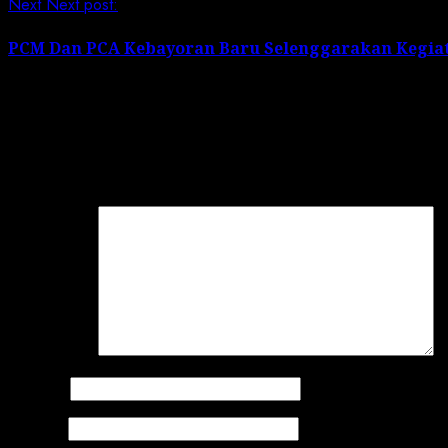
Next
Next post:
PCM Dan PCA Kebayoran Baru Selenggarakan Kegiat
Leave a Reply
Your email address will not be published.
Required field
Comment
*
Name
*
Email
*