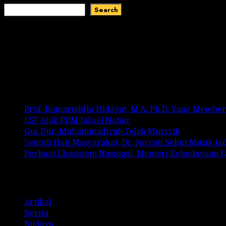
Search
Recent Comments
No comments to show.
Recent Posts
Prof. Komaruddin Hidayat, M.A. Ph.D: Yang Membe
LSF Ajak PDM Jaksel Nobar
Gus Dur: Muhammadiyah Telah Musyrik
Sentuh Hati Masyarakat, Dr. Suryati Sebut Musik J
Perkuat Ekosistem Nasional, Menteri Kebudayaan 
Categories
Artikel
Berita
Budaya