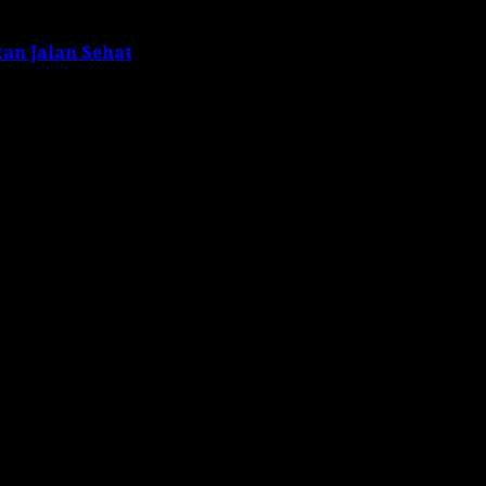
an Jalan Sehat
s are marked
*