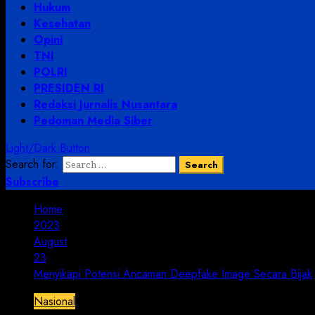
Hukum
Kesehatan
Opini
TNI
POLRI
PRESIDEN RI
Redaksi Jurnalis Nusantara
Pedoman Media Siber
Light/Dark Button
Search for:
Subscribe
Home
2023
August
23
Menyikapi Potensi Ancaman Deepfake Image Secara Bijak
Nasional