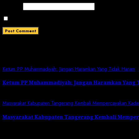
Website
Save my name, email, and website in this browser for
Related News
Ketum PP Muhammadiyah: Jangan Haramkan Yang Tidak Haram
Ketum PP Muhammadiyah: Jangan Haramkan Yang 
July 7, 2024
Masyarakat Kabupaten Tangerang Kembali Mempercayakan Kader G
Masyarakat Kabupaten Tangerang Kembali Memperca
March 22, 2024
Search