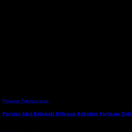
negatifnya,” jelas Pof. Gumilar seraya menekankan ba
konten asli dan palsu.
Sementara itu Prof. Dr. Teddy Mantoro menyampaikan pe
membuat gambar atau video palsu dari seseorang dan m
“Jelaslah ini mengancam privasi individu. Juga bisa dim
mempengaruhi opini publik. “Bisa merusak reputasi indiv
Oleh karena itu, tambah Prof. Dr. Teddy, penting bagi 
bisa memahami cara mendeteksinya, dan berkontribusi 
Post Views:
207
Continue Reading
Previous
Previous post:
Perami Aksi Kembali Didepan Kedubes Vietnam Tola