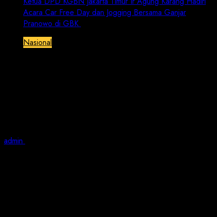
Ketua DPD KGBN Jakarta Timur Ir Agung Karang Hadiri
Acara Car Free Day dan Jogging Bersama Ganjar
Pranowo di GBK
Nasional
Ketua DPD KGBN Jakarta Timur Ir
Agung Karang Hadiri Acara Car Free
Day dan Jogging Bersama Ganjar
Pranowo di GBK
admin
April 30, 2023
1 min read
BRN | Jakarta – Dewan Pimpinan Daerah (DPD) Kawan
Ganjar Bersatu Nasional (KGBN) Menghadiri acara Car
Free Day dan Jogging di GBK Bersama Ganjar Pranowo,
hadir dalam acara tersebut beberapa pengurus KBGN
sejabodetabek serta simpatisan.