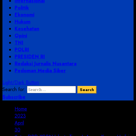
Internasional
Politik
Ekonomi
Hukum
Kesehatan
Opini
TNI
POLRI
PRESIDEN RI
Redaksi Jurnalis Nusantara
Pedoman Media Siber
Light/Dark Button
Search for:
Subscribe
Home
2023
April
30