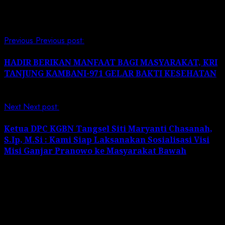
Continue Reading
Previous
Previous post:
HADIR BERIKAN MANFAAT BAGI MASYARAKAT, KRI
TANJUNG KAMBANI-971 GELAR BAKTI KESEHATAN
Next
Next post:
Ketua DPC KGBN Tangsel Siti Maryanti Chasanah,
S.Ip, M.Si : Kami Siap Laksanakan Sosialisasi Visi
Misi Ganjar Pranowo ke Masyarakat Bawah
Leave a Reply
Your email address will not be published.
Required