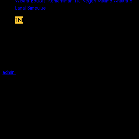
Wisata Edukasi Kemaritiman TK Negeri Malimo Anakta di
Lanal Simeulue
TNI
Wisata Edukasi Kemaritiman TK
Negeri Malimo Anakta di Lanal
Simeulue
admin
February 18, 2023
1 min read
JN | TNI AL, Simeulue,- Pangkalan TNI Angkatan Laut
(Lanal) Simeulue menerima kunjungan siswa dan siswi
TK Negeri Malimo Anakta Desa Lugu dalam rangka
Wisata Edukasi Kemaritiman di Lanal Simeulue, Jumat
(17/02/2023).
Setibanya di Lanal Simeulue, para siswa siswi beserta
guru pendamping diterima di Saung Pintar 262 dan