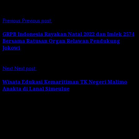
Continue Reading
Previous
Previous post:
GRPB Indonesia Rayakan Natal 2022 dan Imlek 2574
Bersama Ratusan Organ Relawan Pendukung
Jokowi
Next
Next post:
Wisata Edukasi Kemaritiman TK Negeri Malimo
Anakta di Lanal Simeulue
Leave a Reply
Your email address will not be published.
Required
fields are marked
*