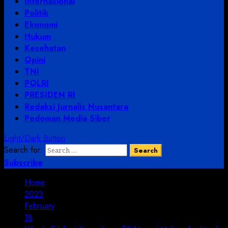
Internasional
Politik
Ekonomi
Hukum
Kesehatan
Opini
TNI
POLRI
PRESIDEN RI
Redaksi Jurnalis Nusantara
Pedoman Media Siber
Light/Dark Button
Search for:
Subscribe
Home
2023
February
18