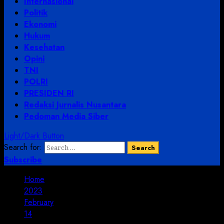
Internasional
Politik
Ekonomi
Hukum
Kesehatan
Opini
TNI
POLRI
PRESIDEN RI
Redaksi Jurnalis Nusantara
Pedoman Media Siber
Light/Dark Button
Search for:
Subscribe
Home
2023
February
14