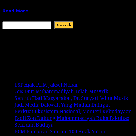
Pomal Ke-77, Polisi Militer Angkatan...
Read More
Search
Search
Recent Comments
No comments to show.
Recent Posts
LSF Ajak PDM Jaksel Nobar
Gus Dur: Muhammadiyah Telah Musyrik
Sentuh Hati Masyarakat, Dr. Suryati Sebut Musik
Jadi Media Dakwah Yang Mudah Di Ingat
Perkuat Ekosistem Nasional, Menteri Kebudayaan
Fadli Zon Dukung Muhammadiyah Buka Fakultas
Seni dan Budaya
PCM Pancoran Santuni 100 Anak Yatim