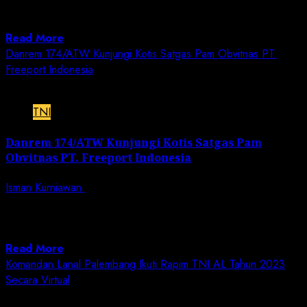
Asrama Haji Pondok Gede Jakarta Timur,
diselenggarakan Rapat...
Read More
Danrem 174/ATW Kunjungi Kotis Satgas Pam Obvitnas PT.
Freeport Indonesia
1 min read
TNI
Danrem 174/ATW Kunjungi Kotis Satgas Pam
Obvitnas PT. Freeport Indonesia
Isman Kurniawan
February 14, 2023
Jurnalisnusantara.com | Merauke. – Kotis Satgas
Pengamanan Obyek Vital Nasional PT. Freeport
Indonesia MP...
Read More
Komandan Lanal Palembang Ikuti Rapim TNI AL Tahun 2023
Secara Virtual
2 min read