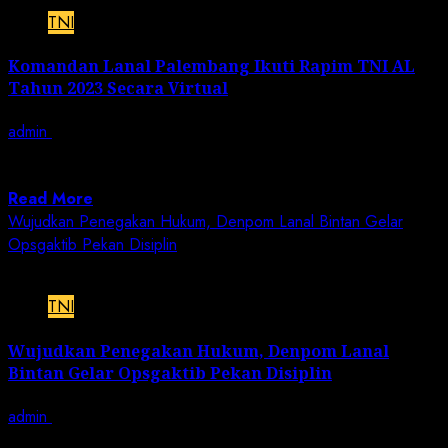
TNI
Komandan Lanal Palembang Ikuti Rapim TNI AL
Tahun 2023 Secara Virtual
admin
February 14, 2023
JN | TNI AL, Palembang, 14 Februari 2023,– Komandan
Pangkalan TNI Angkatan Laut Palembang...
Read More
Wujudkan Penegakan Hukum, Denpom Lanal Bintan Gelar
Opsgaktib Pekan Disiplin
1 min read
TNI
Wujudkan Penegakan Hukum, Denpom Lanal
Bintan Gelar Opsgaktib Pekan Disiplin
admin
February 14, 2023
JN | TNI AL, Bintan,- Dalam rangka rangkaian HUT