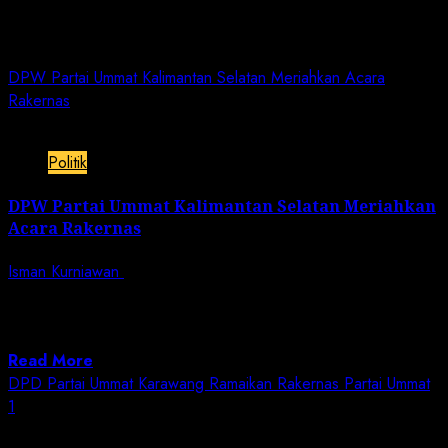
Day:
February 14, 2023
DPW Partai Ummat Kalimantan Selatan Meriahkan Acara
Rakernas
1 min read
Politik
DPW Partai Ummat Kalimantan Selatan Meriahkan
Acara Rakernas
Isman Kurniawan
February 14, 2023
Jurnalisnusantara.com | Jakarta. – Kehadiran Calon
Presiden (Capres) Anies Baswedan usungan Partai
NasDem, Partai...
Read More
DPD Partai Ummat Karawang Ramaikan Rakernas Partai Ummat
1
2 min read