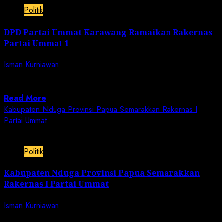
Politik
DPD Partai Ummat Karawang Ramaikan Rakernas
Partai Ummat 1
Isman Kurniawan
February 14, 2023
Jurnalisnusantara.com | Jakarta. – Berlokasi di Asrama
Haji Pindok Gede Jakarta dari tanggal 13...
Read More
Kabupaten Nduga Provinsi Papua Semarakkan Rakernas I
Partai Ummat
1 min read
Politik
Kabupaten Nduga Provinsi Papua Semarakkan
Rakernas I Partai Ummat
Isman Kurniawan
February 14, 2023
Jurnalisnusantara.com | Jakarta. – Bertempat di