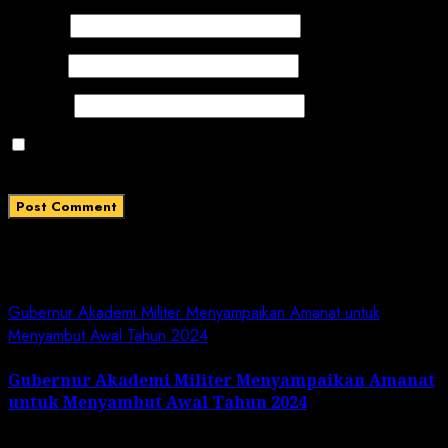
Name
*
Email
*
Website
Save my name, email, and website in this browser
for the next time I comment.
Related News
Gubernur Akademi Militer Menyampaikan Amanat untuk
Menyambut Awal Tahun 2024
Gubernur Akademi Militer Menyampaikan Amanat
untuk Menyambut Awal Tahun 2024
January 19, 2024