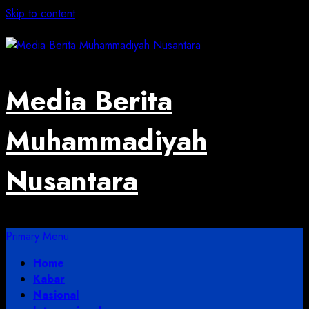
Skip to content
August 6, 2026
Media Berita
Muhammadiyah
Nusantara
Primary Menu
Home
Kabar
Nasional