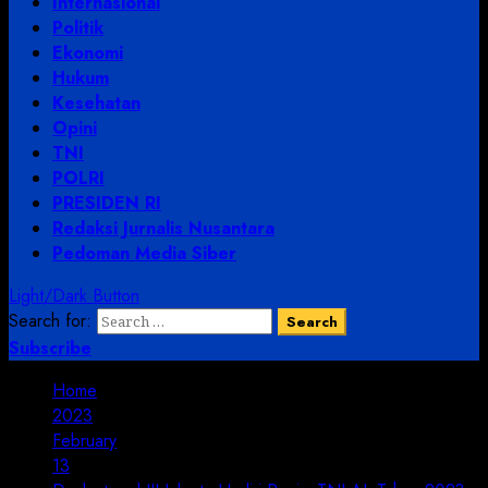
Internasional
Politik
Ekonomi
Hukum
Kesehatan
Opini
TNI
POLRI
PRESIDEN RI
Redaksi Jurnalis Nusantara
Pedoman Media Siber
Light/Dark Button
Search for:
Subscribe
Home
2023
February
13