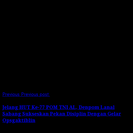
pungkas Laksamana TNI M. Ali.
Selain itu dikatakan,” Perkuat implementasi konsep
gabungan yang telah diaktualisasikan melalui
pembentukan kogabwilhan TNI dan mantapkan
implementasi reformasi birokrasi serta kultur
organisasi di tubuh TNI guna menunjang semua tugas
dan tanggung jawab TNI dalam menegakkan
kedaulatan NKRI,” tegasnya. (Wan)
Post Views:
191
Continue Reading
Previous
Previous post:
Jelang HUT Ke-77 POM TNI AL, Denpom Lanal
Sabang Sukseskan Pekan Disiplin Dengan Gelar
Opsgaktiblin