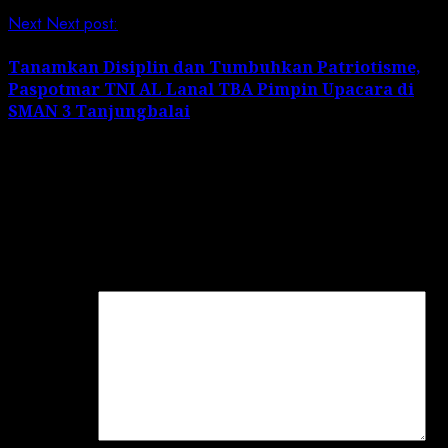
Next
Next post:
Tanamkan Disiplin dan Tumbuhkan Patriotisme,
Paspotmar TNI AL Lanal TBA Pimpin Upacara di
SMAN 3 Tanjungbalai
Leave a Reply
Your email address will not be published.
Required
fields are marked
*
Comment
*