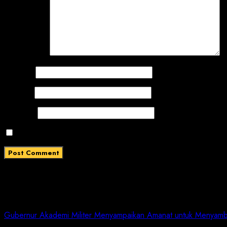
Comment
*
Name
*
Email
*
Website
Save my name, email, and website in this browser for
Related News
Gubernur Akademi Militer Menyampaikan Amanat untuk Menyam