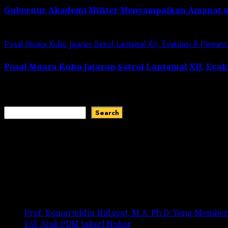
Gubernur Akademi Militer Menyampaikan Amanat 
January 19, 2024
Posal Muara Kubu Jajaran Satrol Lantamal XII, Evakuasi 8 Peman
Posal Muara Kubu Jajaran Satrol Lantamal XII, Eva
January 1, 2024
Search
Search
Recent Comments
No comments to show.
Recent Posts
Prof. Komaruddin Hidayat, M.A. Ph.D: Yang Membe
LSF Ajak PDM Jaksel Nobar