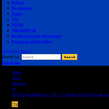
Hukum
Kesehatan
Opini
TNI
POLRI
PRESIDEN RI
Redaksi Jurnalis Nusantara
Pedoman Media Siber
Light/Dark Button
Search for:
Subscribe
Home
2023
February
12
GPIB Gelar Raker Ke 1 10 – 11 Maret 2023 di Puncak Bo
TNI