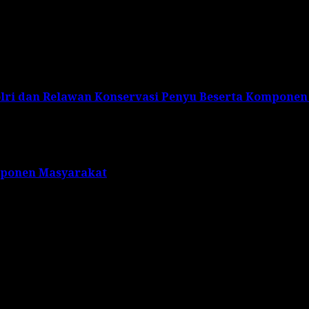
lri dan Relawan Konservasi Penyu Beserta Komponen
mponen Masyarakat
s are marked
*