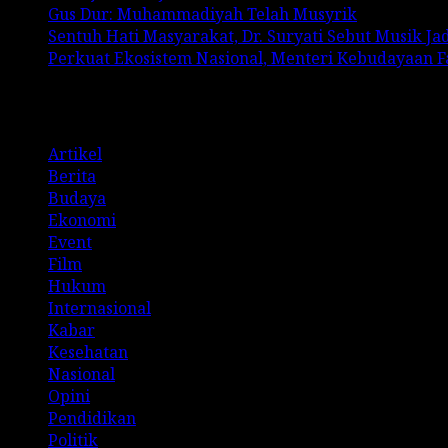
Gus Dur: Muhammadiyah Telah Musyrik
Sentuh Hati Masyarakat, Dr. Suryati Sebut Musik J
Perkuat Ekosistem Nasional, Menteri Kebudayaan 
Categories
Artikel
Berita
Budaya
Ekonomi
Event
Film
Hukum
Internasional
Kabar
Kesehatan
Nasional
Opini
Pendidikan
Politik