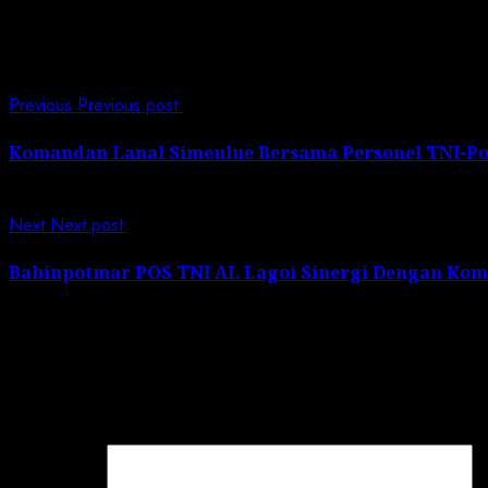
Continue Reading
Previous
Previous post:
Komandan Lanal Simeulue Bersama Personel TNI-Po
Next
Next post:
Babinpotmar POS TNI AL Lagoi Sinergi Dengan Ko
Leave a Reply
Your email address will not be published.
Required field