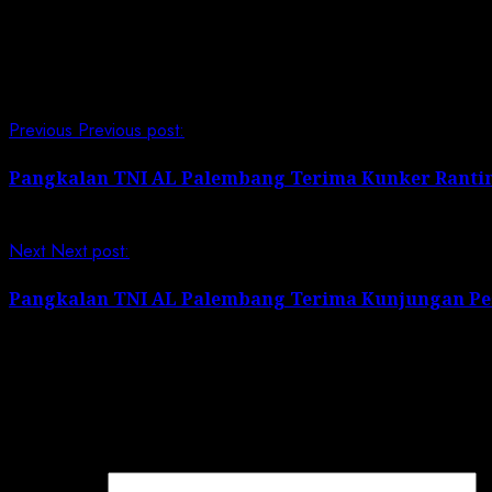
Post Views:
182
Continue Reading
Previous
Previous post:
Pangkalan TNI AL Palembang Terima Kunker Rantin
Next
Next post:
Pangkalan TNI AL Palembang Terima Kunjungan Pese
Leave a Reply
Your email address will not be published.
Required field