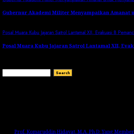
Gubernur Akademi Militer Menyampaikan Amanat 
January 19, 2024
Posal Muara Kubu Jajaran Satrol Lantamal XII, Evakuasi 8 Peman
Posal Muara Kubu Jajaran Satrol Lantamal XII, Eva
January 1, 2024
Search
Search
Recent Comments
No comments to show.
Recent Posts
Prof. Komaruddin Hidayat, M.A. Ph.D: Yang Membe