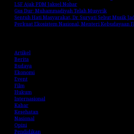
LSF Ajak PDM Jaksel Nobar
Gus Dur: Muhammadiyah Telah Musyrik
Sentuh Hati Masyarakat, Dr. Suryati Sebut Musik J
Perkuat Ekosistem Nasional, Menteri Kebudayaan 
Categories
Artikel
Berita
Budaya
Ekonomi
Event
Film
Hukum
Internasional
Kabar
Kesehatan
Nasional
Opini
Pendidikan