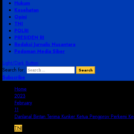
Hukum
Kesehatan
Opini
TNI
POLRI
PRESIDEN RI
Redaksi Jurnalis Nusantara
Pedoman Media Siber
Light/Dark Button
Search for:
Subscribe
Home
2023
February
11
Danlanal Bintan Terima Kunker Ketua Pengprov Perkemi Ke
TNI