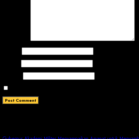
Comment
*
Name
*
Email
*
Website
Save my name, email, and website in this browser for
Related News
Gubernur Akademi Militer Menyampaikan Amanat untuk Menyam