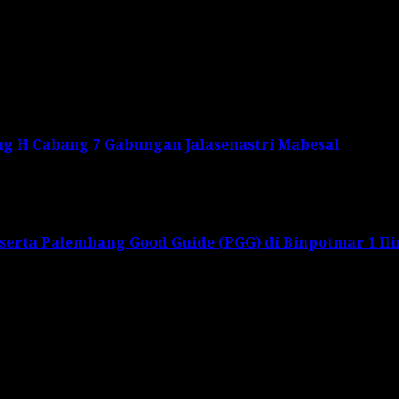
g H Cabang 7 Gabungan Jalasenastri Mabesal
rta Palembang Good Guide (PGG) di Binpotmar 1 Il
s are marked
*