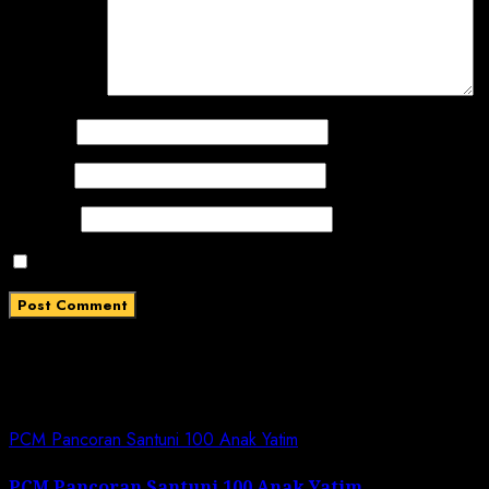
Comment
*
Name
*
Email
*
Website
Save my name, email, and website in this browser for
Related News
PCM Pancoran Santuni 100 Anak Yatim
PCM Pancoran Santuni 100 Anak Yatim