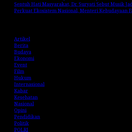
Sentuh Hati Masyarakat, Dr. Suryati Sebut Musik J
Perkuat Ekosistem Nasional, Menteri Kebudayaan 
Categories
Artikel
Berita
Budaya
Ekonomi
Event
Film
Hukum
Internasional
Kabar
Kesehatan
Nasional
Opini
Pendidikan
Politik
POLRI