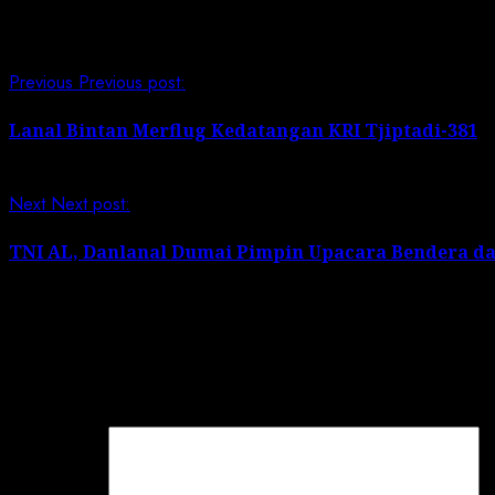
Continue Reading
Previous
Previous post:
Lanal Bintan Merflug Kedatangan KRI Tjiptadi-381
Next
Next post:
TNI AL, Danlanal Dumai Pimpin Upacara Bendera da
Leave a Reply
Your email address will not be published.
Required field