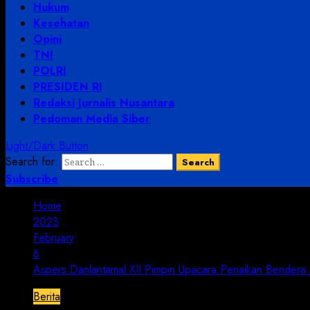
Hukum
Kesehatan
Opini
TNI
POLRI
PRESIDEN RI
Redaksi Jurnalis Nusantara
Pedoman Media Siber
Light/Dark Button
Search for:
Subscribe
Home
2023
February
6
Aspers Danlantamal XII Pimpin Upacara Penaikan Bendera
Berita