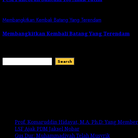
July 5, 2026
Membangkitkan Kembali Batang Yang Terendam
Membangkitkan Kembali Batang Yang Terendam
June 28, 2026
Search
Search
Recent Comments
No comments to show.
Recent Posts
Prof. Komaruddin Hidayat, M.A. Ph.D: Yang Membe
LSF Ajak PDM Jaksel Nobar
Gus Dur: Muhammadiyah Telah Musyrik