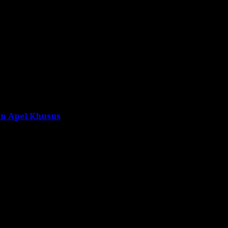
n Apel Khusus
s are marked
*