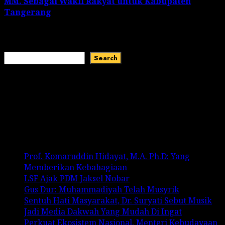
MM. Sebagai Wakil Rakyat untuk Kabupaten
Tangerang
March 22, 2024
Search
Search
Recent Comments
No comments to show.
Recent Posts
Prof. Komaruddin Hidayat, M.A. Ph.D: Yang
Memberikan Kebahagiaan
LSF Ajak PDM Jaksel Nobar
Gus Dur: Muhammadiyah Telah Musyrik
Sentuh Hati Masyarakat, Dr. Suryati Sebut Musik
Jadi Media Dakwah Yang Mudah Di Ingat
Perkuat Ekosistem Nasional, Menteri Kebudayaan