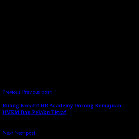
Syera Anggreini Buntara, Peneliti Kebebasan
Beragama/Berkeyakinan
SETARA Institute, 0851 6100 0197
Halili Hasan, Direktur Eksekutif SETARA Institute, 0852
3000 8880
*(LI)
Post Views:
327
Continue Reading
Previous
Previous post:
Ruang Kreatif HR Academy Dorong Kemajuan
UMKM Dan Pelaku Ekraf
Next
Next post: