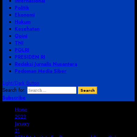
Internasional
Politik
Ekonomi
Hukum
Kesehatan
Opini
TNI
POLRI
PRESIDEN RI
Redaksi Jurnalis Nusantara
Pedoman Media Siber
Light/Dark Button
Search for:
Subscribe
Home
2023
January
31