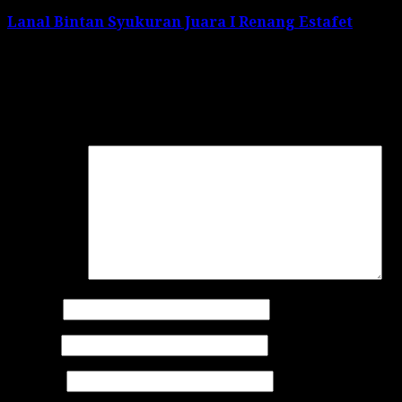
Lanal Bintan Syukuran Juara I Renang Estafet
Leave a Reply
Your email address will not be published.
Required
fields are marked
*
Comment
*
Name
*
Email
*
Website