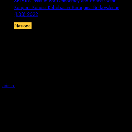
SETARA Institute For Democracy and Peace Gelar
Konpers Kondisi Kebebasan Beragama Berkeyakinan
(KBB) 2022
Nasional
SETARA Institute For Democracy and
Peace Gelar Konpers Kondisi
Kebebasan Beragama Berkeyakinan
(KBB) 2022
admin
January 31, 2023
7 min read
JN | Selasa, 31 Januari 2023 – Tahun 2022 menjadi
tahun ke-16 SETARA Institute merilis laporan dan data
kebebasan beragama/berkeyakinan (KBB) di Indonesia.
Data KBB merupakan hasil pemantauan SETARA
Institute terhadap pelanggaran KBB yang terjadi