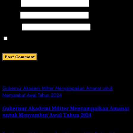
Name
*
Email
*
Website
Save my name, email, and website in this browser
for the next time I comment.
Related News
Gubernur Akademi Militer Menyampaikan Amanat untuk
Menyambut Awal Tahun 2024
Gubernur Akademi Militer Menyampaikan Amanat
untuk Menyambut Awal Tahun 2024
January 19, 2024