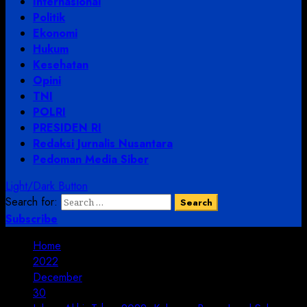
Internasional
Politik
Ekonomi
Hukum
Kesehatan
Opini
TNI
POLRI
PRESIDEN RI
Redaksi Jurnalis Nusantara
Pedoman Media Siber
Light/Dark Button
Search for:
Subscribe
Home
2022
December
30