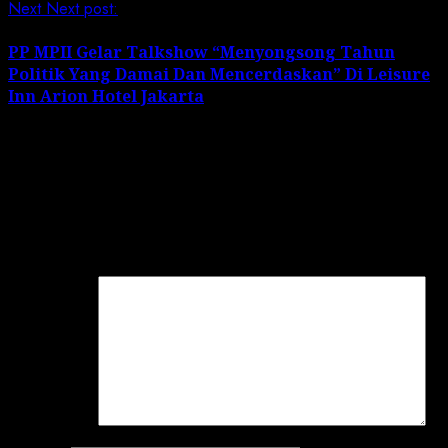
Next
Next post:
PP MPII Gelar Talkshow “Menyongsong Tahun
Politik Yang Damai Dan Mencerdaskan” Di Leisure
Inn Arion Hotel Jakarta
Leave a Reply
Your email address will not be published.
Required
fields are marked
*
Comment
*