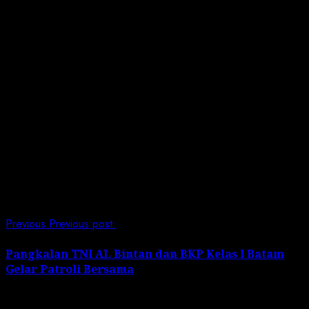
Rahayu, Dandenpomal Mayor Laut (PM) Deni Iqbal,
A.Md., Paspotmar Kapten Laut (K) dr. Eko Tjandra
Aprilianto, Pasintel Kapten Laut (E) Punto Pandowo, Ka.
Akun Kapten Laut (S) Joko Triyono, Pasprogar Kapten
Laut (S) Mahdani, S.H., Dankal Iboih I-1-71 Kapten Laut
(P) Surya Darma, Para Perwira, Bintara, Tamtama, PNS,
dan PHL Lanal Sabang.
(Pen Lanal Sabang/LI)
Post Views:
197
Continue Reading
Previous
Previous post:
Pangkalan TNI AL Bintan dan BKP Kelas I Batam
Gelar Patroli Bersama