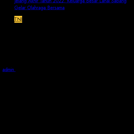
Jelang Akhir Tahun 2022, Keluarga Besar Lanal Sabang
Gelar Olahraga Bersama
TNI
Jelang Akhir Tahun 2022, Keluarga
Besar Lanal Sabang Gelar Olahraga
Bersama
admin
December 30, 2022
1 min read
JN | TNI AL, Sabang,- Jelang Akhir Tahun 2022,
Keluarga Besar Lanal Sabang menggelar olahraga
bersama, bertempat di Mako Lanal Sabang, Jalan Yos
Sudarso, Gampong Kuta Ateuh, Kecamatan Sukakarya,
Kota Sabang, Jumat (30/12/2022).
Pada kegiatan olahraga bersama ini, Komandan Lanal
Sabang Kolonel Laut (P) Ali Setiandy, M.Tr (Han)., M.M.,