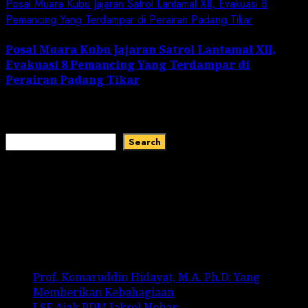
Posal Muara Kubu Jajaran Satrol Lantamal XII, Evakuasi 8
Pemancing Yang Terdampar di Perairan Padang Tikar
Posal Muara Kubu Jajaran Satrol Lantamal XII,
Evakuasi 8 Pemancing Yang Terdampar di
Perairan Padang Tikar
January 1, 2024
Search
Search
Recent Comments
No comments to show.
Recent Posts
Prof. Komaruddin Hidayat, M.A. Ph.D: Yang
Memberikan Kebahagiaan
LSF Ajak PDM Jaksel Nobar