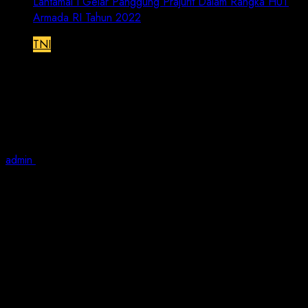
Lantamal I Gelar Panggung Prajurit Dalam Rangka HUT
Armada RI Tahun 2022
TNI
Lantamal I Gelar Panggung Prajurit
Dalam Rangka HUT Armada RI Tahun
2022
admin
December 10, 2022
2 min read
JN |
TNI AL, Lantamal I Belawan,- Bertempat di
Dermaga Mako Lantamal I, Jalan Serma Hanafiah No.
01 Belawan, Medan, Sumatera Utara, Lantamal I
menggelar acara panggung prajurit untuk
memeriahkan rangkaian kegiatan HUT Armada RI
Tahun 2022 di Dermaga Lantamal I, Rabu ( 07/12/2022).
Acara dimulai dengan sambutan dari Komandan