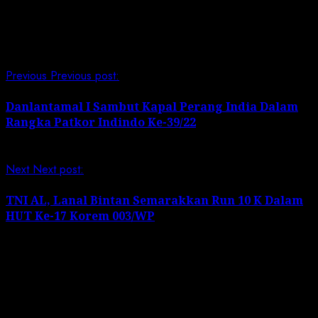
Post Views:
145
Continue Reading
Previous
Previous post:
Danlantamal I Sambut Kapal Perang India Dalam
Rangka Patkor Indindo Ke-39/22
Next
Next post:
TNI AL, Lanal Bintan Semarakkan Run 10 K Dalam
HUT Ke-17 Korem 003/WP
Leave a Reply
Your email address will not be published.
Required