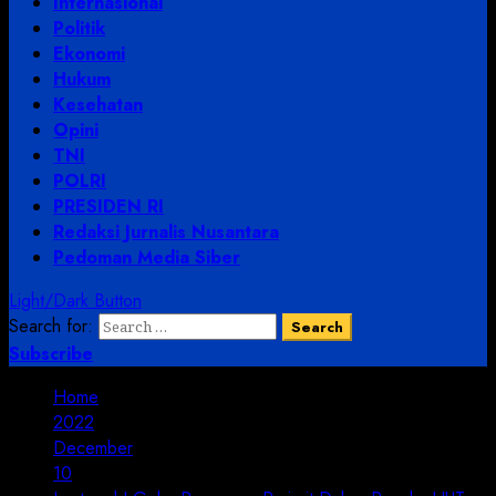
Internasional
Politik
Ekonomi
Hukum
Kesehatan
Opini
TNI
POLRI
PRESIDEN RI
Redaksi Jurnalis Nusantara
Pedoman Media Siber
Light/Dark Button
Search for:
Subscribe
Home
2022
December
10