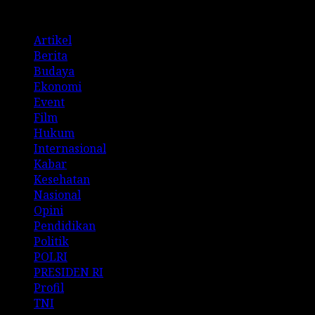
Categories
Artikel
Berita
Budaya
Ekonomi
Event
Film
Hukum
Internasional
Kabar
Kesehatan
Nasional
Opini
Pendidikan
Politik
POLRI
PRESIDEN RI
Profil
TNI