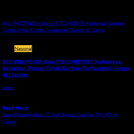
Day:
December 6, 2022
MIO INDONESIA dan ATB COMUNITY Kolaborasi Salurkan
Donasi Untuk Korban Terdampak Gempa di Cianjur
2 min read
Nasional
MIO INDONESIA dan ATB COMUNITY Kolaborasi
Salurkan Donasi Untuk Korban Terdampak Gempa
di Cianjur
admin
December 6, 2022
JN | JAKARTA – Berangkat dari rasa keprihatinan yang
mendalam atas musibah yang dialami...
Read More
Kasad Berangkatkan 10 Truk Bansos Lanjutan TNI AD ke
Cianjur
1 min read