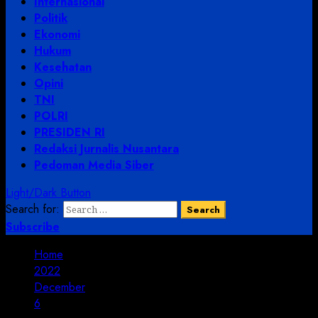
Internasional
Politik
Ekonomi
Hukum
Kesehatan
Opini
TNI
POLRI
PRESIDEN RI
Redaksi Jurnalis Nusantara
Pedoman Media Siber
Light/Dark Button
Search for:
Subscribe
Home
2022
December
6