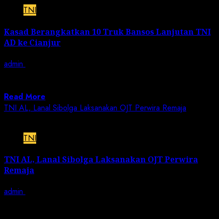
TNI
Kasad Berangkatkan 10 Truk Bansos Lanjutan TNI
AD ke Cianjur
admin
December 6, 2022
JN | JAKARTA – Kepala Staf Angkatan Darat (Kasad)
Jenderal TNI Dr. Dudung Abdurachman...
Read More
TNI AL, Lanal Sibolga Laksanakan OJT Perwira Remaja
2 min read
TNI
TNI AL, Lanal Sibolga Laksanakan OJT Perwira
Remaja
admin
December 6, 2022
JN | TNI AL, Sibolga,- Komandan Pangkalan TNI AL
(Lanal) Sibolga Letkol Laut (P)...