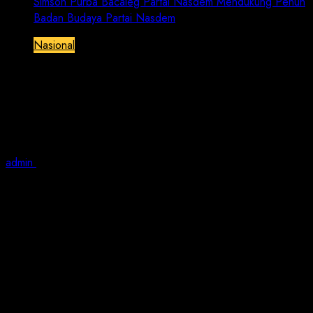
Simson Purba Bacaleg Partai Nasdem Mendukung Penuh
Badan Budaya Partai Nasdem
Nasional
Simson Purba Bacaleg Partai Nasdem
Mendukung Penuh Badan Budaya
Partai Nasdem
admin
October 29, 2022
2 min read
BRN | Jakarta – Bertempat di Ballroom Nasdem Tower
Jl. RP Soeroso No. 46 Gondangdia, Menteng Jakarta
Pusat 28/10/22.
Partai Nasdem menggelar acara “Deklarasi Badan
Budaya Partai Nasdem” Turut hadir pengurus dan
anggota Badan Budaya.