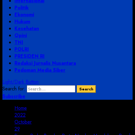
Internasional
Politik
Ekonomi
Hukum
Kesehatan
Opini
TNI
POLRI
PRESIDEN RI
Redaksi Jurnalis Nusantara
Pedoman Media Siber
Light/Dark Button
Search for:
Subscribe
Home
2022
October
29