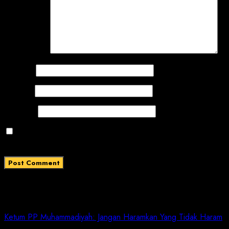
Comment
*
Name
*
Email
*
Website
Save my name, email, and website in this browser
for the next time I comment.
Related News
Ketum PP Muhammadiyah: Jangan Haramkan Yang Tidak Haram