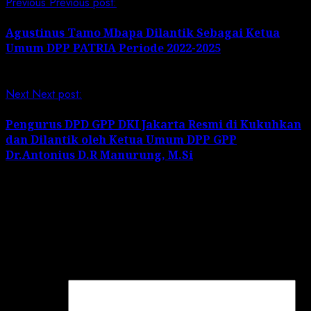
Previous
Previous post:
Agustinus Tamo Mbapa Dilantik Sebagai Ketua
Umum DPP PATRIA Periode 2022-2025
Next
Next post:
Pengurus DPD GPP DKI Jakarta Resmi di Kukuhkan
dan Dilantik oleh Ketua Umum DPP GPP
Dr.Antonius D.R Manurung, M.Si
Leave a Reply
Your email address will not be published.
Required
fields are marked
*