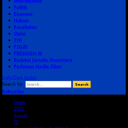
Internasional
Politik
Ekonomi
Hukum
Kesehatan
Opini
TNI
POLRI
PRESIDEN RI
Redaksi Jurnalis Nusantara
Pedoman Media Siber
Light/Dark Button
Search for:
Subscribe
Home
2022
August
13