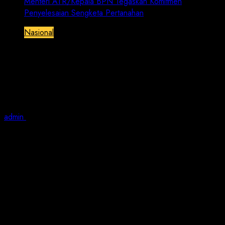
Menteri ATR/Kepala BPN Tegaskan Komitmen
Penyelesaian Sengketa Pertanahan
Nasional
Menteri ATR/Kepala BPN Tegaskan
Komitmen Penyelesaian Sengketa
Pertanahan
admin
August 13, 2022
2 min read
JN| Jakarta – Menteri Agraria dan Tata Ruang/Kepala
Badan Pertanahan Nasional (ATR/BPN), Hadi Tjahjanto
menerima audiensi Yayasan Pengawal Etika Nusantara
(Yapena) di Ruang Rapat Menteri, Kementerian
ATR/BPN, Jakarta, Jumat (12/08/2022). Dalam
kesempatan ini, ia mendengarkan cerita satu per satu
masyarakat yang mengalami masalah sengketa
pertanahan dari berbagai daerah yang dijembatani
oleh Yapena.