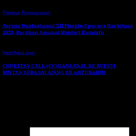
Previous
Previous post:
Asrena Danlantamal XII Pimpin Upacara Harkitnas
2023, Bacakan Amanat Menteri Kominfo
Next
Next post:
COURTESY CALL (CC) DANLANAL KE BUPATI
BINTAN SEBAGAI AJANG SILAHTURAHMI
Leave a Reply
Your email address will not be published.
Required
fields are marked
*