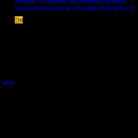
Pangkalan TNI Angkatan Laut Palembang Laksanakan
Upacara Memperingati Hari Kebangkitan Nasional Ke-115
TNI
Pangkalan TNI Angkatan Laut
Palembang Laksanakan Upacara
Memperingati Hari Kebangkitan
Nasional Ke-115
admin
May 22, 2023
2 min read
JN | TNI AL, Palembang,- Upacara Bendera
memperingati Hari Kebangkitan Nasional dilaksanakan
di Lapangan Apel Mako Lanal Palembang, dengan tema
“Semangat Untuk Bangkit,” Senin (22/05/2023).
Komandan Lanal Palembang Kolonel Laut (P) Sandi