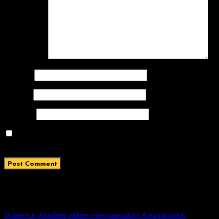
Comment
*
Name
*
Email
*
Website
Save my name, email, and website in this browser
for the next time I comment.
Related News
Gubernur Akademi Militer Menyampaikan Amanat untuk