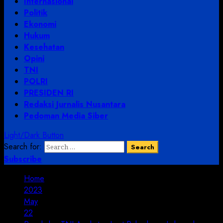
Internasional
Politik
Ekonomi
Hukum
Kesehatan
Opini
TNI
POLRI
PRESIDEN RI
Redaksi Jurnalis Nusantara
Pedoman Media Siber
Light/Dark Button
Search for:
Subscribe
Home
2023
May
22