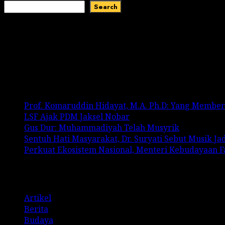
Search
Recent Comments
No comments to show.
Recent Posts
Prof. Komaruddin Hidayat, M.A. Ph.D: Yang Membe
LSF Ajak PDM Jaksel Nobar
Gus Dur: Muhammadiyah Telah Musyrik
Sentuh Hati Masyarakat, Dr. Suryati Sebut Musik J
Perkuat Ekosistem Nasional, Menteri Kebudayaan 
Categories
Artikel
Berita
Budaya