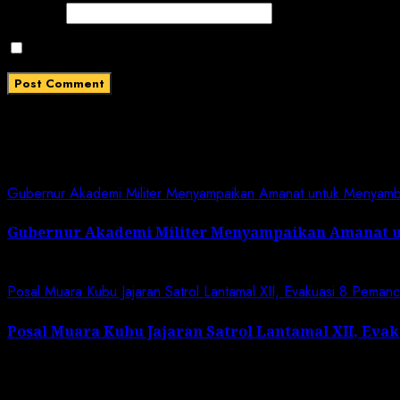
Website
Save my name, email, and website in this browser for
Related News
Gubernur Akademi Militer Menyampaikan Amanat untuk Menyam
Gubernur Akademi Militer Menyampaikan Amanat 
January 19, 2024
Posal Muara Kubu Jajaran Satrol Lantamal XII, Evakuasi 8 Peman
Posal Muara Kubu Jajaran Satrol Lantamal XII, Eva
January 1, 2024
Search