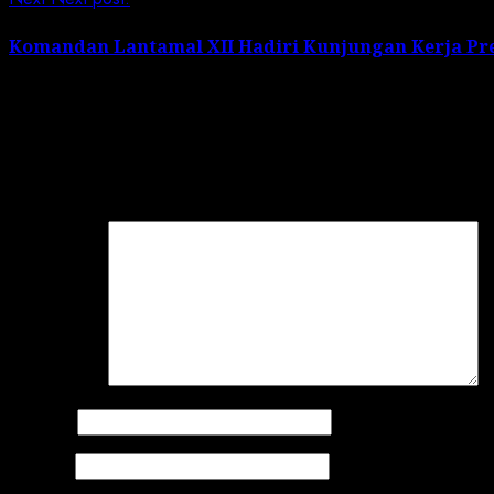
Komandan Lantamal XII Hadiri Kunjungan Kerja Pre
Leave a Reply
Your email address will not be published.
Required field
Comment
*
Name
*
Email
*