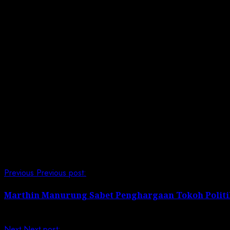
persoalan di masyarakat.
“Intinya bahwa TNI Angkatan Darat hadir di tengah-teng
ujar Kasad.
Di akhir kegiatan, Menko Marves dan Kasad memberikan t
Kaskostrad, Irkostrad, Danjen Kopassus, Kadispenad, Asre
Palmyra Internasional, Forkopimda Kabupaten Sukabum
(Dispenad/LI)
Post Views:
180
Continue Reading
Previous
Previous post:
Marthin Manurung Sabet Penghargaan Tokoh Politik
Next
Next post: