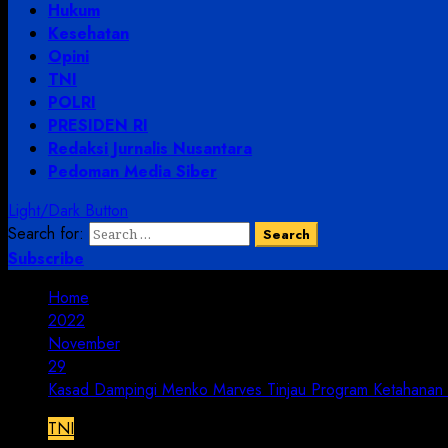
Hukum
Kesehatan
Opini
TNI
POLRI
PRESIDEN RI
Redaksi Jurnalis Nusantara
Pedoman Media Siber
Light/Dark Button
Search for:
Subscribe
Home
2022
November
29
Kasad Dampingi Menko Marves Tinjau Program Ketahanan
TNI