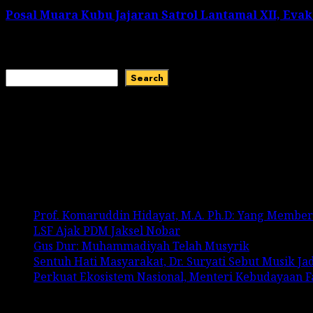
Posal Muara Kubu Jajaran Satrol Lantamal XII, Eva
January 1, 2024
Search
Search
Recent Comments
No comments to show.
Recent Posts
Prof. Komaruddin Hidayat, M.A. Ph.D: Yang Membe
LSF Ajak PDM Jaksel Nobar
Gus Dur: Muhammadiyah Telah Musyrik
Sentuh Hati Masyarakat, Dr. Suryati Sebut Musik J
Perkuat Ekosistem Nasional, Menteri Kebudayaan 
Categories