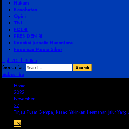
Hukum
Kesehatan
Opini
TNI
POLRI
PRESIDEN RI
Redaksi Jurnalis Nusantara
Pedoman Media Siber
Light/Dark Button
Search for:
Subscribe
Home
2022
November
22
Tinjau Pusat Gempa, Kasad Yakinkan Keamanan Jalur Yang A
TNI