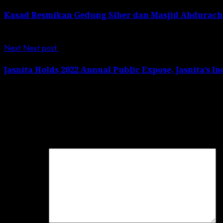
Kasad Resmikan Gedung Siber dan Masjid Abdurac
Next
Next post:
Jasnita Holds 2022 Annual Public Expose, Jasnita’s 
Leave a Reply
Your email address will not be published.
Required field
Comment
*