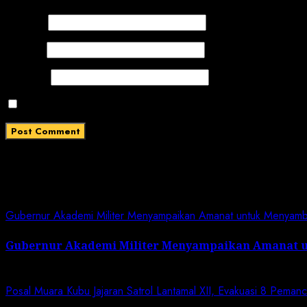
Name
*
Email
*
Website
Save my name, email, and website in this browser for
Related News
Gubernur Akademi Militer Menyampaikan Amanat untuk Menyam
Gubernur Akademi Militer Menyampaikan Amanat 
January 19, 2024
Posal Muara Kubu Jajaran Satrol Lantamal XII, Evakuasi 8 Peman