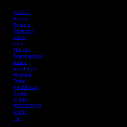
Artikel
Berita
Budaya
Ekonomi
Event
Film
Hukum
Internasional
Kabar
Kesehatan
Nasional
Opini
Pendidikan
Politik
POLRI
PRESIDEN RI
Profil
TNI