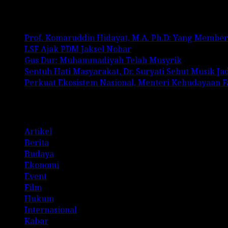
Recent Posts
Prof. Komaruddin Hidayat, M.A. Ph.D: Yang Membe
LSF Ajak PDM Jaksel Nobar
Gus Dur: Muhammadiyah Telah Musyrik
Sentuh Hati Masyarakat, Dr. Suryati Sebut Musik J
Perkuat Ekosistem Nasional, Menteri Kebudayaan 
Categories
Artikel
Berita
Budaya
Ekonomi
Event
Film
Hukum
Internasional
Kabar