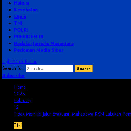
Hukum
Kesehatan
Opini
TNI
POLRI
PRESIDEN RI
Redaksi Jurnalis Nusantara
Pedoman Media Siber
Light/Dark Button
Search for:
Subscribe
Home
2023
February
12
Tidak Memiliki Jalur Evakuasi, Mahasiswa KKN Lakukan 
TNI