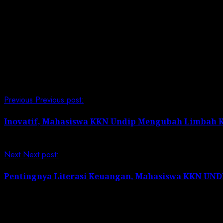
informasi bencana melalui ketersediaan pemasangan ram
Harapan dengan adanya program ini adalah masyarakat 
penyelamatan diri ketika terjadi bencana, dan menjaga 
Post Views:
130
Continue Reading
Previous
Previous post:
Inovatif, Mahasiswa KKN Undip Mengubah Limbah K
Next
Next post:
Pentingnya Literasi Keuangan, Mahasiswa KKN UN
Leave a Reply