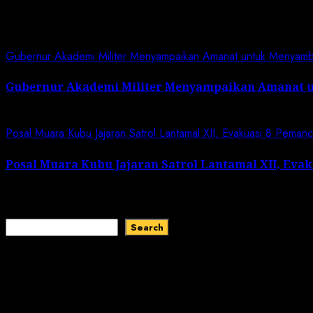
Related News
Gubernur Akademi Militer Menyampaikan Amanat untuk Menyam
Gubernur Akademi Militer Menyampaikan Amanat 
January 19, 2024
Posal Muara Kubu Jajaran Satrol Lantamal XII, Evakuasi 8 Peman
Posal Muara Kubu Jajaran Satrol Lantamal XII, Eva
January 1, 2024
Search
Search
Recent Comments
No comments to show.