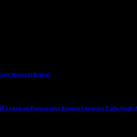
bu dan papan informasi di beberapa titik lokasi rawan b
Desa Gapura lebih waspada terhadap ancaman bencana di
kebersihan lingkungan agar terhindar dari ancaman benca
ayu Menjadi Briket
DIP Lakukan Pengenalan Konsep Ekonomi Pada Anak-