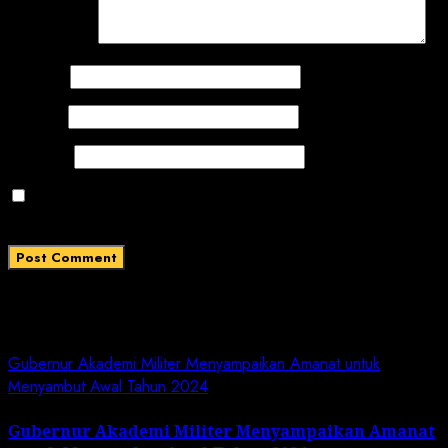
Comment
*
Name
*
Email
*
Website
Save my name, email, and website in this browser
for the next time I comment.
Related News
Gubernur Akademi Militer Menyampaikan Amanat untuk
Menyambut Awal Tahun 2024
Gubernur Akademi Militer Menyampaikan Amanat