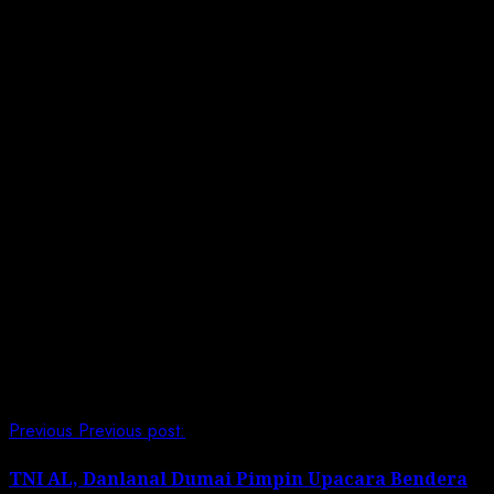
Satker dan bagian. Hindari hal-hal yang dapat
merugikan diri sendiri, instansi dan keluarga serta
masyarakat serta bijak dalam bermedsos. (Wan)
Post Views:
131
Continue Reading
Previous
Previous post:
TNI AL, Danlanal Dumai Pimpin Upacara Bendera