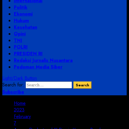
Internasional
Politik
Ekonomi
Hukum
Kesehatan
Opini
TNI
POLRI
PRESIDEN RI
Redaksi Jurnalis Nusantara
Pedoman Media Siber
Light/Dark Button
Search for:
Subscribe
Home
2023
February
7