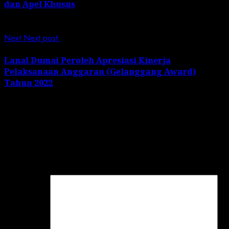
dan Apel Khusus
Next
Next post:
Lanal Dumai Peroleh Apresiasi Kinerja
Pelaksanaan Anggaran (Gelanggang Award)
Tahun 2022
Leave a Reply
Your email address will not be published.
Required
fields are marked
*